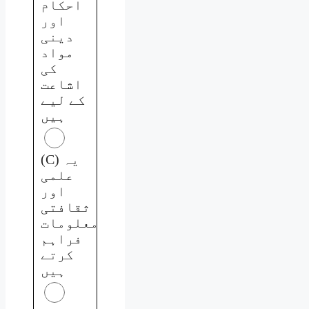
احکام
اور
دینی
مواد
کی
اشاعت
کے لیے
ہیں
(C) یہ
علمی
اور
ثقافتی
معلومات
فراہم
کرتے
ہیں