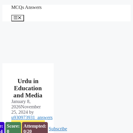
Skip
MCQs Answers
to
content
Menu
Urdu in
Education
and Media
January 8,
2026
November
25, 2024
by
u930973931_answers
e:
Score:
Attempted:
Subscribe
53
0
0/20