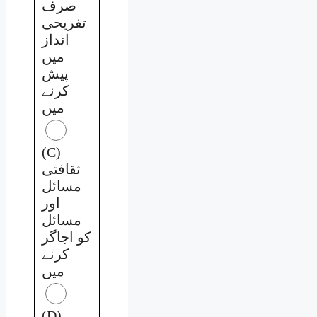
صرف
تفریحی
انداز
میں
پیش
کرنے
میں
(C)
ثقافتی
مسائل
اور
مسائل
کو اجاگر
کرنے
میں
(D)