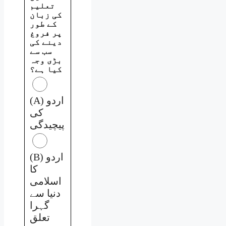
تعلیم
کی زبان
کے طور
پر فروغ
دینے کی
سب سے
بڑی وجہ
کیا ہے؟
(A) اردو
کی
پیچیدگی
(B) اردو
کا
اسلامی
دنیا سے
گہرا
تعلق