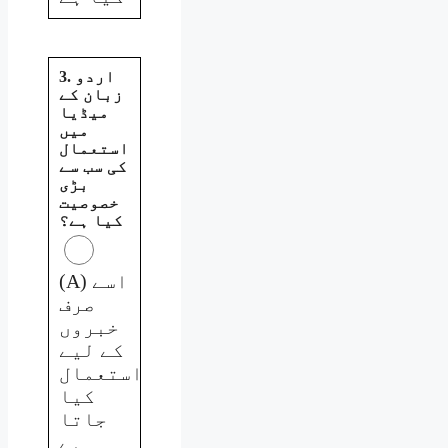
3. اردو
زبان کے
میڈیا
میں
استعمال
کی سب سے
بڑی
خصوصیت
کیا ہے؟
(A) اسے
صرف
خبروں
کے لیے
استعمال
کیا
جاتا
ہے