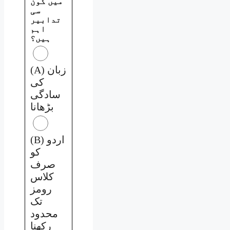
میں کون
سی
تدابیر
اہم
ہیں؟
(A) زبان
کی
سادگی
بڑھانا
(B) اردو
کو
صرف
کلاس
رومز
تک
محدود
رکھنا