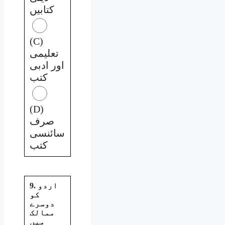
کتابیں
(C)
تعلیمی
اور ادبی
کتب
(D)
صرف
سائنسی
کتب
9. اردو
کو
دوسرے
ممالک
میں