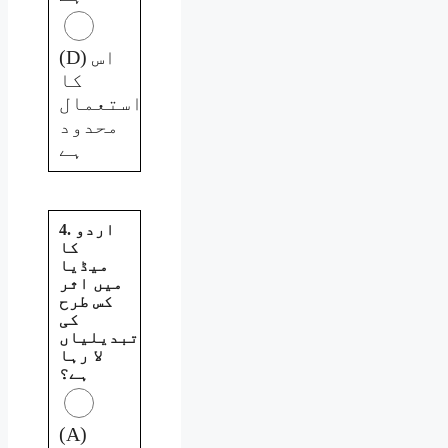
(D) اس
کا
استعمال
محدود
ہے
4. اردو
کا
میڈیا
میں اثر
کس طرح
کی
تبدیلیاں
لا رہا
ہے؟
(A)