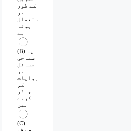
کے طور
پر
استعمال
ہوتا
ہے
(B) یہ
سماجی
مسائل
اور
روایات
کو
اجاگر
کرتے
ہیں
(C)
صرف