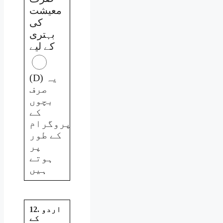
معیشت
کی
بہتری
کے لیے
(D) یہ
صرف
بچوں
کے
پروگرام
کے طور
پر
ہوتے
ہیں
12. اردو
کے