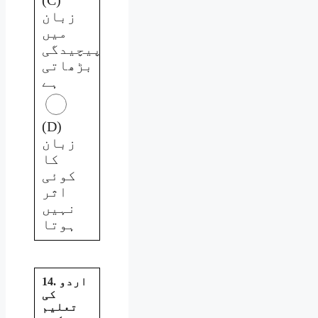
زبان
میں
پیچیدگی
بڑھاتی
ہے
(D)
زبان
کا
کوئی
اثر
نہیں
ہوتا
14. اردو
کی
تعلیم