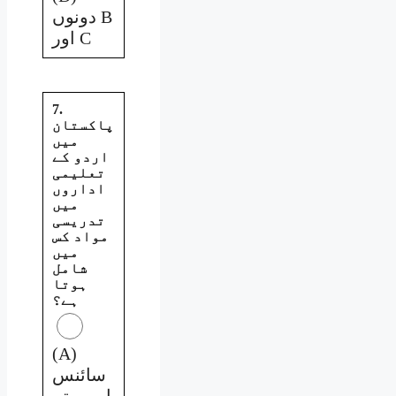
دونوں B
اور C
7.
پاکستان
میں
اردو کے
تعلیمی
اداروں
میں
تدریسی
مواد کس
میں
شامل
ہوتا
ہے؟
(A)
سائنس
اور میتھ