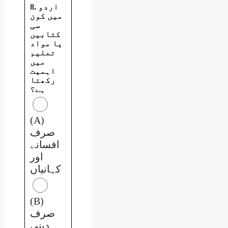
8. اردو
میں کون
سی
کتابیں
یا مواد
تعلیم
میں
اہمیت
رکھتا
ہے؟
(A)
صرف
افسانے
اور
کہانیاں
(B)
صرف
دینی