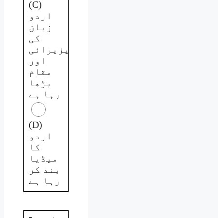
(C)
اردو
زبان
کی
پزیرائی
اور
مقام
بڑھا
رہا ہے
(D)
اردو
کا
میڈیا
بند کر
رہا ہے