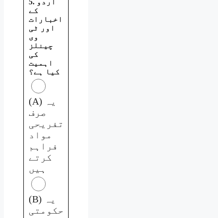
5. اردو
کے
اخبارات
اور ٹی
وی
چینلز
کی
اہمیت
کیا ہے؟
(A) یہ
صرف
تفریحی
مواد
فراہم
کرتے
ہیں
(B) یہ
حکومتی