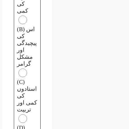
کی
کمی
(B) اس
کی
پیچیدگی
اور
مشکل
گرامر
(C)
استادوں
کی
کمی اور
تربیت
(D)