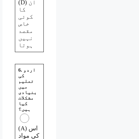
(D) ان
کا
کوئی
خاص
مقصد
نہیں
ہوتا
6. اردو
کی
تعلیم
میں
بنیادی
مشکلات
کیا
ہیں؟
(A) اس
کی مواد