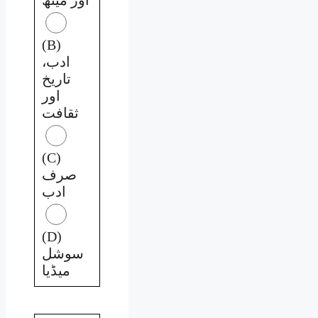
(B)
ادب،
تاریخ
اور
ثقافت
(C)
صرف
ادب
(D)
سوشل
میڈیا