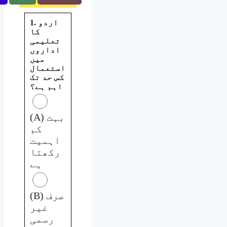
1. اردو
کا
تعلیمی
اداروں
میں
استعمال
کس حد تک
اہم ہے؟
(A) بہت
کم
اہمیت
رکھتا
ہے
(B) صرف
غیر
رسمی