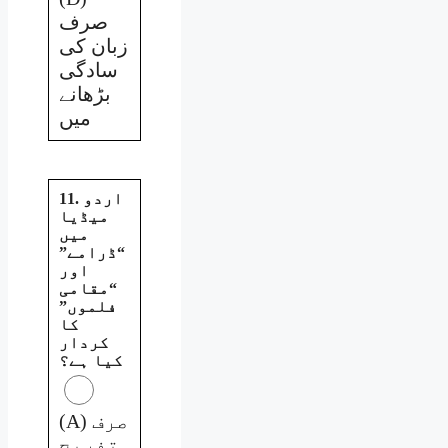
صرف
زبان کی
سادگی
بڑھانے
میں
11. اردو
میڈیا
میں
“ڈرامے”
اور
“مقامی
فلموں”
کا
کردار
کیا ہے؟
(A) صرف
تفریح