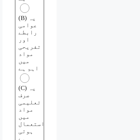
(B) یہ
عوامی
رابطے
اور
تفریحی
مواد
میں
اہم ہے
(C) یہ
صرف
تعلیمی
مواد
میں
استعمال
ہوتی
ہے