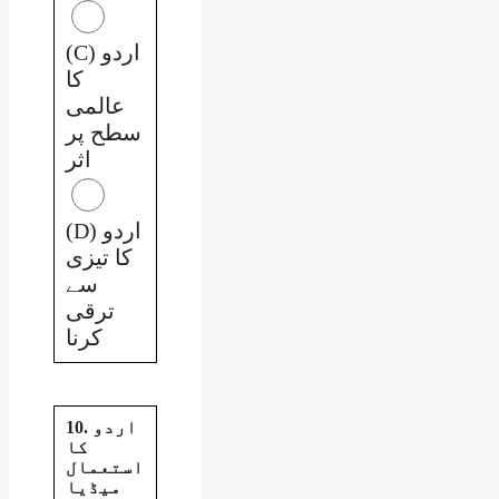
(C) اردو
کا
عالمی
سطح پر
اثر
(D) اردو
کا تیزی
سے
ترقی
کرنا
10. اردو
کا
استعمال
میڈیا