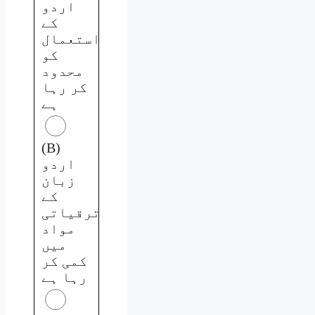
اردو
کے
استعمال
کو
محدود
کر رہا
ہے
(B)
اردو
زبان
کے
ترقیاتی
مواد
میں
کمی کر
رہا ہے