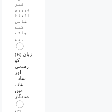
غیر
ضروری
الفاظ
شامل
کیے
جاتے
ہیں
(B) زبان
کو
رسمی
اور
سادہ
بنانے
میں
مددگار
(C)