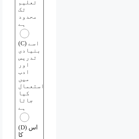
تعلیم
تک
محدود
ہے
(C) اسے
بنیادی
تدریس
اور
ادب
میں
استعمال
کیا
جاتا
ہے
(D) اس
کا