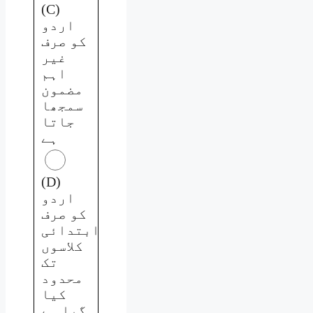
(C)
اردو
کو صرف
غیر
اہم
مضمون
سمجھا
جاتا
ہے
(D)
اردو
کو صرف
ابتدائی
کلاسوں
تک
محدود
کیا
گیا ہے