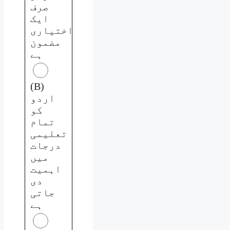
صرف
ایک
اختیاری
مضمون
ہے
(B)
اردو
کو
تمام
تعلیمی
درجات
میں
اہمیت
دی
جاتی
ہے