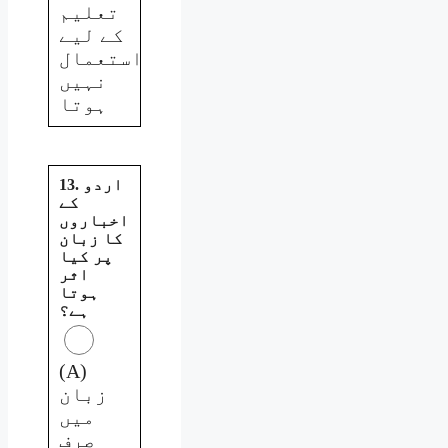
تعلیم
کے لیے
استعمال
نہیں
ہوتا
13. اردو
کے
اخباروں
کا زبان
پر کیا
اثر
ہوتا
ہے؟
(A)
زبان
میں
صرف