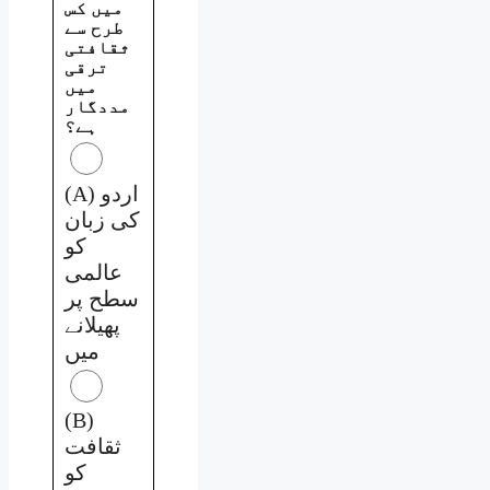
میں کس
طرح سے
ثقافتی
ترقی
میں
مددگار
ہے؟
(A) اردو
کی زبان
کو
عالمی
سطح پر
پھیلانے
میں
(B)
ثقافت
کو