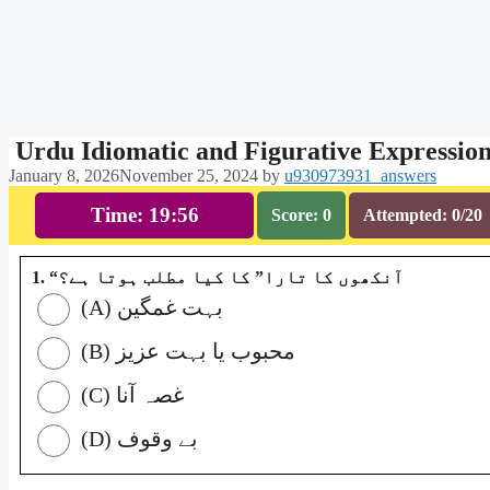
Urdu Idiomatic and Figurative Expressi
January 8, 2026
November 25, 2024
by
u930973931_answers
Time: 19:55
Score: 0
Attempted: 0/20
1. “آنکھوں کا تارا” کا کیا مطلب ہوتا ہے؟
(A) بہت غمگین
(B) محبوب یا بہت عزیز
(C) غصہ آنا
(D) بے وقوف