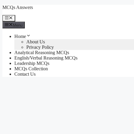
Skip
MCQs Answers
to
content
Menu
Menu
Home
About Us
Privacy Policy
Analytical Reasoning MCQs
English/Verbal Reasoning MCQs
Leadership MCQs
MCQs Collection
Contact Us