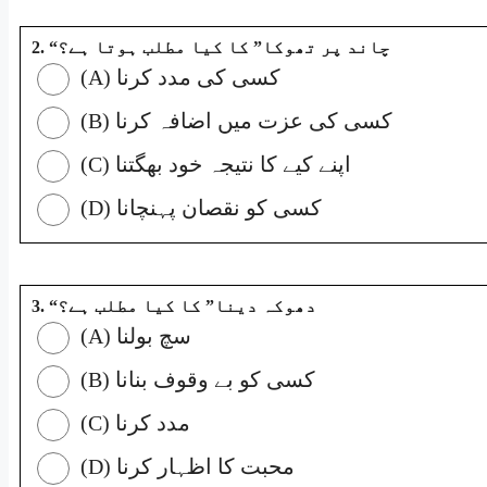
2. “چاند پر تھوکا” کا کیا مطلب ہوتا ہے؟
(A) کسی کی مدد کرنا
(B) کسی کی عزت میں اضافہ کرنا
(C) اپنے کیے کا نتیجہ خود بھگتنا
(D) کسی کو نقصان پہنچانا
3. “دھوکہ دینا” کا کیا مطلب ہے؟
(A) سچ بولنا
(B) کسی کو بے وقوف بنانا
(C) مدد کرنا
(D) محبت کا اظہار کرنا