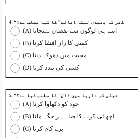
4. “گھر کا بھیدی لنکا ڈھائے” کا کیا مطلب ہے؟
(A) اپنے ہی لوگوں سے نقصان پہنچانا
(B) کسی کا راز افشا کرنا
(C) محبت میں دھوکہ دینا
(D) کسی کی مدد کرنا
5. “نیکی کر داریا میں ڈال” کا مطلب کیا ہے؟
(A) خود کو دکھاوا کرنا
(B) اچھائی کرنے کا صلہ ہر جگہ ملنا
(C) برے کام کرنا