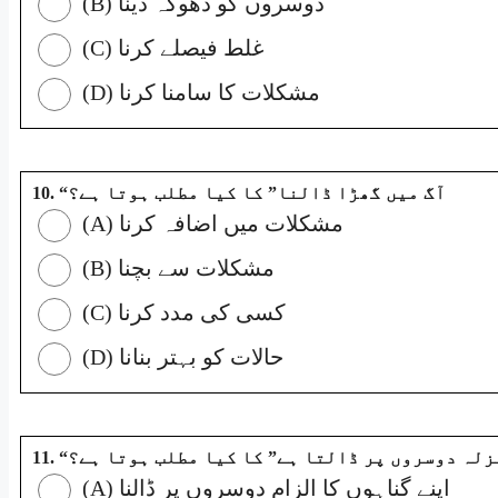
(B) دوسروں کو دھوکہ دینا
(C) غلط فیصلے کرنا
(D) مشکلات کا سامنا کرنا
10. “آگ میں گھڑا ڈالنا” کا کیا مطلب ہوتا ہے؟
(A) مشکلات میں اضافہ کرنا
(B) مشکلات سے بچنا
(C) کسی کی مدد کرنا
(D) حالات کو بہتر بنانا
11. “زلہ دوسروں پر ڈالتا ہے” کا کیا مطلب ہوتا ہے؟
(A) اپنے گناہوں کا الزام دوسروں پر ڈالنا