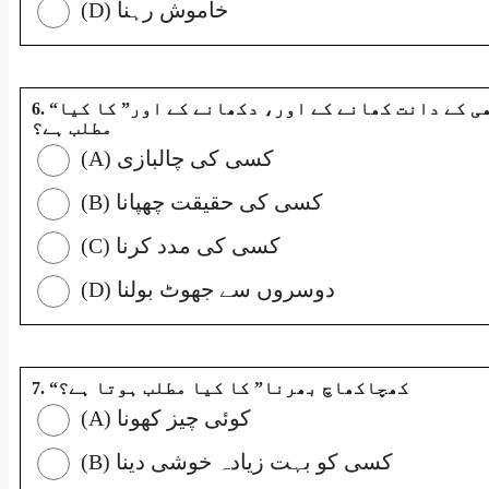
(D) خاموش رہنا
6. “ہاتھی کے دانت کھانے کے اور، دکھانے کے اور” کا کیا
مطلب ہے؟
(A) کسی کی چالبازی
(B) کسی کی حقیقت چھپانا
(C) کسی کی مدد کرنا
(D) دوسروں سے جھوٹ بولنا
7. “کھچاکھاچ بھرنا” کا کیا مطلب ہوتا ہے؟
(A) کوئی چیز کھونا
(B) کسی کو بہت زیادہ خوشی دینا