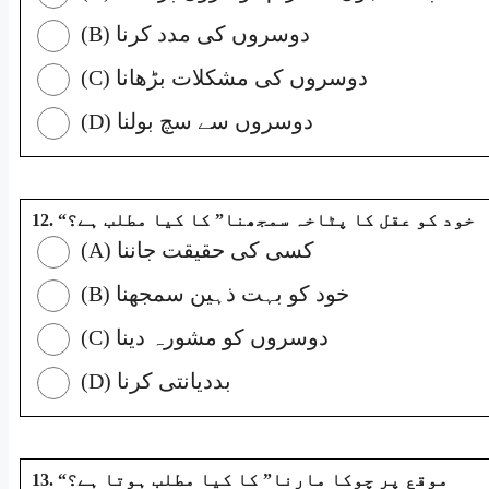
(B) دوسروں کی مدد کرنا
(C) دوسروں کی مشکلات بڑھانا
(D) دوسروں سے سچ بولنا
12. “خود کو عقل کا پٹاخہ سمجھنا” کا کیا مطلب ہے؟
(A) کسی کی حقیقت جاننا
(B) خود کو بہت ذہین سمجھنا
(C) دوسروں کو مشورہ دینا
(D) بددیانتی کرنا
13. “موقع پر چوکا مارنا” کا کیا مطلب ہوتا ہے؟