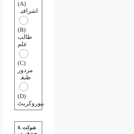
(A)
اشرافیہ
(B)
طالب
علم
(C)
مزدور
طبقہ
(D)
بیوروکریٹ
8. شوکت
صدیقی نے