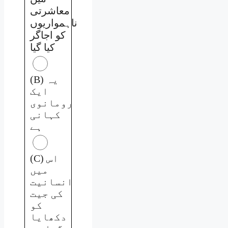
معاشرتی
ناہمواریوں
کو اجاگر
کیا گیا
(B) یہ
ایک
رومانوی
کہانی
ہے
(C) اس
میں
انسانیت
کی جیت
کو
دکھایا