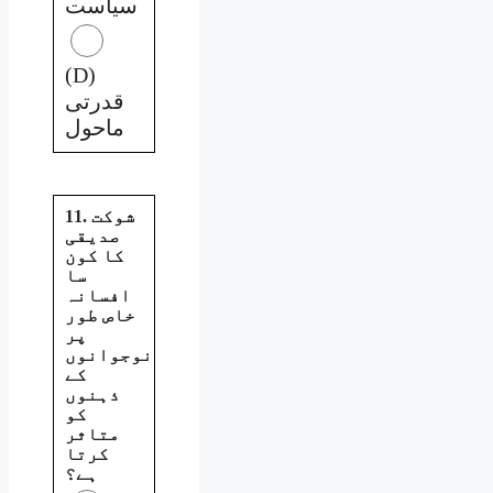
سیاست
(D)
قدرتی
ماحول
11. شوکت
صدیقی
کا کون
سا
افسانہ
خاص طور
پر
نوجوانوں
کے
ذہنوں
کو
متاثر
کرتا
ہے؟