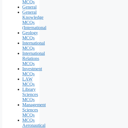
MCQs
General
General
Knowledge
MCQs
(International
Geology
MCQs
International
MCQs
International
Relations
MCQs
Investment
MCQs
LAW
MCQs
Library
Sciences
MCQs
Management
Sciences
MCQs
MCQs
Aeronautical