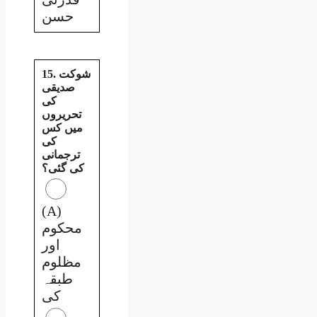
حسن
15. شوکت
صدیقی
کی
تحریروں
میں کس
کی
ترجمانی
کی گئی؟
(A)
محکوم
اور
مظلوم
طبقہ
کی