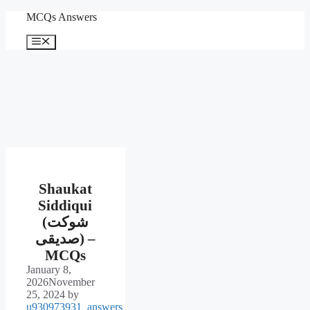
Skip
MCQs Answers
to
content
Menu
Shaukat
Siddiqui
(شوکت
صدیقی) –
MCQs
January 8,
2026
November
25, 2024
by
u930973931_answers