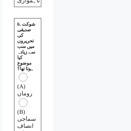
ناہمواری
6. شوکت
صدیقی
کی
تحریروں
میں سب
سے زیادہ
کیا
موضوع
ہوتا تھا؟
(A)
رومان
(B)
سماجی
انصاف