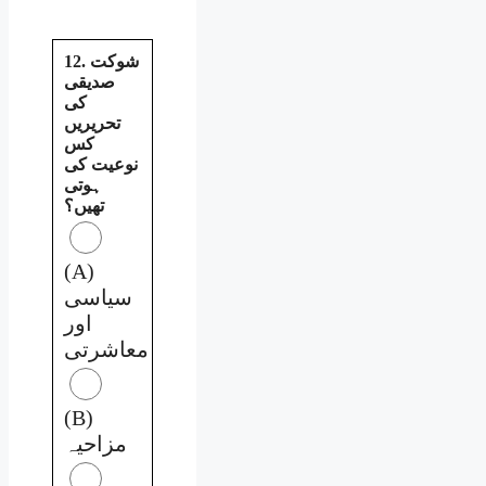
12. شوکت
صدیقی
کی
تحریریں
کس
نوعیت کی
ہوتی
تھیں؟
(A)
سیاسی
اور
معاشرتی
(B)
مزاحیہ