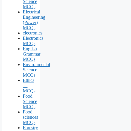
Science
MCQs
Electrical
Engineering
(Power)
MCQs
electronics
Electronics
MCQs
English
Grammar
MCQs
Environmental
Science
MCQs
Ethics
—
MCQs
Food
Science
MCQs
Food
sciences
MCQs
Forestry