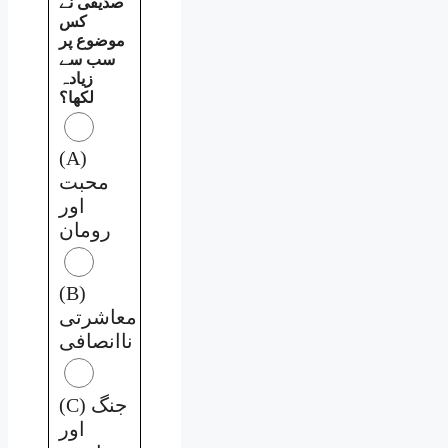
صدیقی نے
کس
موضوع پر
سب سے
زیادہ
لکھا؟
(A)
محبت
اور
رومان
(B)
معاشرتی
ناانصافی
(C) جنگ
اور