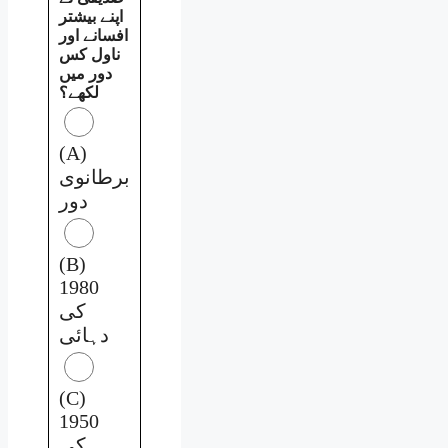
اپنے بیشتر
افسانے اور
ناول کس
دور میں
لکھے؟
(A)
برطانوی
دور
(B)
1980
کی
دہائی
(C)
1950
کی