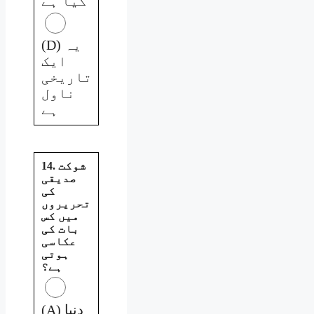
گیا ہے
(D) یہ
ایک
تاریخی
ناول
ہے
14. شوکت
صدیقی
کی
تحریروں
میں کس
بات کی
عکاسی
ہوتی
ہے؟
(A) دنیا