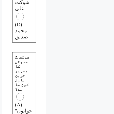
شوکت
علی
(D)
محمد
صدیق
2. شوکت
صدیقی
کا
مشہور
ترین
ناول
کون سا
ہے؟
(A)
"خوابوں