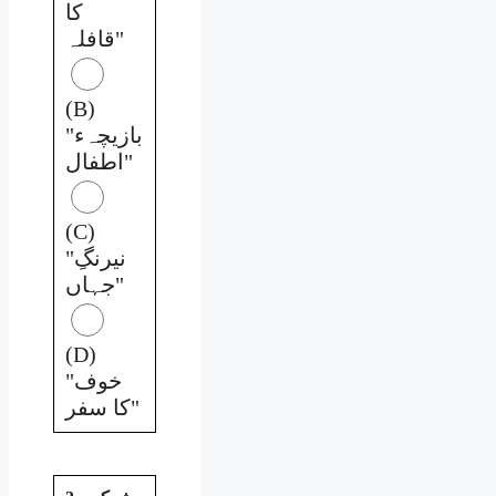
کا
قافلہ"
(B)
"بازیچہء
اطفال"
(C)
"نیرنگِ
جہاں"
(D)
"خوف
کا سفر"