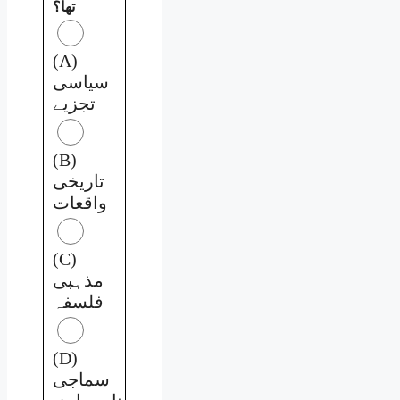
تھا؟
(A)
سیاسی
تجزیے
(B)
تاریخی
واقعات
(C)
مذہبی
فلسفہ
(D)
سماجی