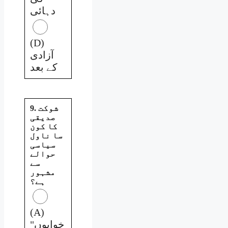
دہائی
(D)
آزادی
کے بعد
9. شوکت
صدیقی
کا کون
سا ناول
سیاسی
حوالے
سے
مشہور
ہے؟
(A)
"خوابوں