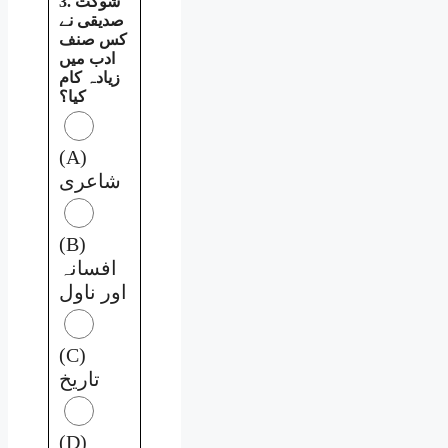
3. شوکت
صدیقی نے
کس صنف
ادب میں
زیادہ کام
کیا؟
(A)
شاعری
(B)
افسانہ
اور ناول
(C)
تاریخ
(D)