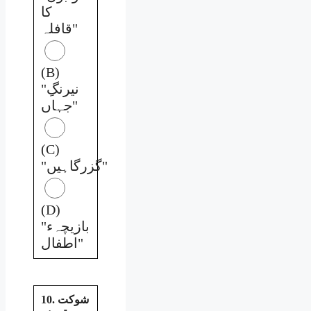
کا
قافلہ"
(B)
"نیرنگِ
جہاں"
(C)
"گزرگاہیں"
(D)
"بازیچہء
اطفال"
10. شوکت