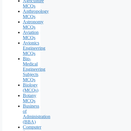
Agriculture
MCQs
Anthropology
MCQs
Astronomy
MCQs
Aviation
MCQs
Avionics
Engineering
MCQs
Bio-
Medical
Engineering
Subjects
MCQs
Biology
(MCQs)
Botany
MCQs
Business
of
Administration
(BBA)
Computer