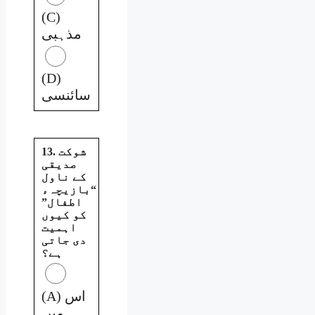
(C)
مذہبی
(D)
سائنسی
13. شوکت
صدیقی
کے ناول
“بازیچہء
اطفال”
کو کیوں
اہمیت
دی جاتی
ہے؟
(A) اس
میں