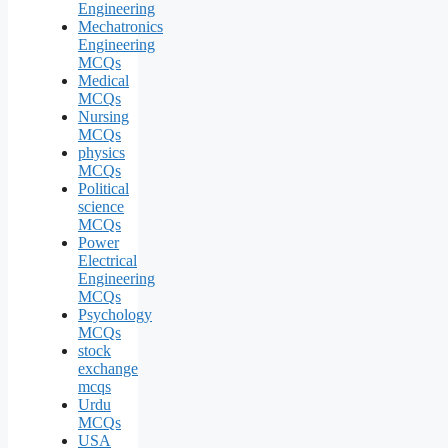
Engineering
Mechatronics
Engineering
MCQs
Medical
MCQs
Nursing
MCQs
physics
MCQs
Political
science
MCQs
Power
Electrical
Engineering
MCQs
Psychology
MCQs
stock
exchange
mcqs
Urdu
MCQs
USA