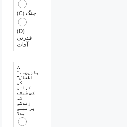
(C) جنگ
(D)
قدرتی
آفات
7.
“بازیچہء
اطفال”
کی
کہانی
کس طبقے
کی
زندگی
پر مبنی
ہے؟