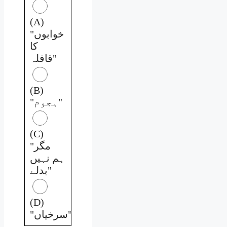
(A)
"خوابوں
کا
قافلہ"
(B)
"ہجوم"
(C)
"مگر
ہم نہیں
بدلے"
(D)
"سرخیاں"