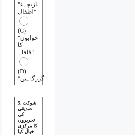
"بازیچہء
اطفال"
(C)
"خوابوں
کا
قافلہ"
(D)
"گزرگاہیں"
5. شوکت
صدیقی
کی
تحریروں
کا مرکزی
خیال کیا