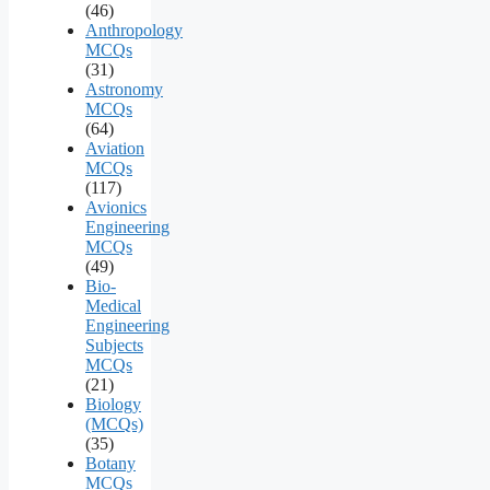
(46)
Anthropology
MCQs
(31)
Astronomy
MCQs
(64)
Aviation
MCQs
(117)
Avionics
Engineering
MCQs
(49)
Bio-
Medical
Engineering
Subjects
MCQs
(21)
Biology
(MCQs)
(35)
Botany
MCQs