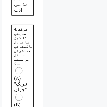
مذہبی
ادب
4. شوکت
صدیقی
کا کون
سا ناول
پاکستانی
معاشرتی
مسائل
پر مبنی
ہے؟
(A)
"نیرنگِ
جہاں"
(B)