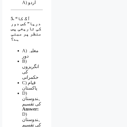
A) اردو
5. “آگ کا
دریا” کس دور
کی تاریخی پس
منظر پر مبنی
ہے؟
A) مغلیہ
دور
B)
انگریزوں
کی
حکمرانی
C) قیام
پاکستان
D)
ہندوستان
کی تقسیم
Answer:
D)
ہندوستان
کی تقسیم