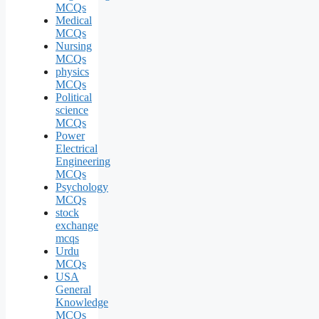
MCQs
Medical
MCQs
Nursing
MCQs
physics
MCQs
Political
science
MCQs
Power
Electrical
Engineering
MCQs
Psychology
MCQs
stock
exchange
mcqs
Urdu
MCQs
USA
General
Knowledge
MCQs