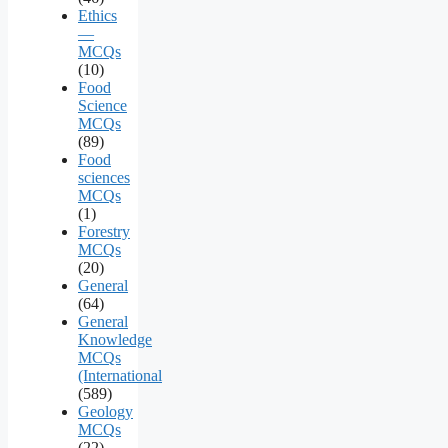
Ethics
—
MCQs
(10)
Food
Science
MCQs
(89)
Food
sciences
MCQs
(1)
Forestry
MCQs
(20)
General
(64)
General
Knowledge
MCQs
(International
(589)
Geology
MCQs
(22)