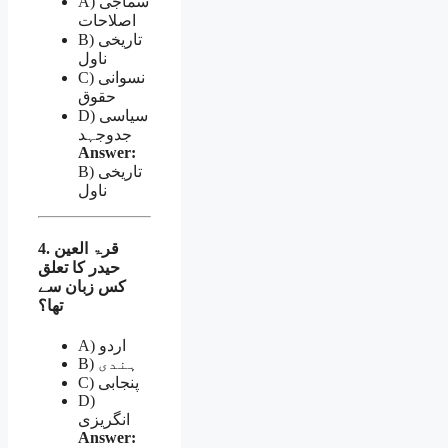
A) سماجی
اصلاحات
B) تاریخی
ناول
C) نسوانی
حقوق
D) سیاسی
جدوجہد
Answer:
B) تاریخی
ناول
4. قرۃ العین
حیدر کا تعلق
کس زبان سے
تھا؟
A) اردو
B) ہندی
C) پنجابی
D)
انگریزی
Answer: