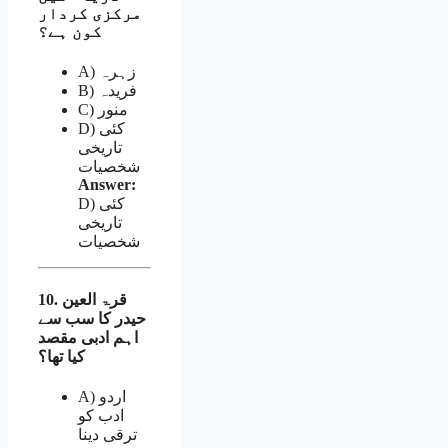
مرکزی کردار
کون ہے؟
A) زہرہ
B) فریدہ
C) منور
D) کئی
تاریخی
شخصیات
Answer:
D) کئی
تاریخی
شخصیات
10. قرۃ العین
حیدر کا سب سے
اہم ادبی مقصد
کیا تھا؟
A) اردو
ادب کو
ترقی دینا