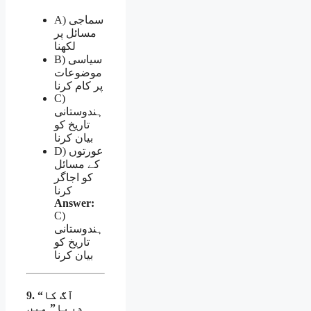
A) سماجی
مسائل پر
لکھنا
B) سیاسی
موضوعات
پر کام کرنا
C)
ہندوستانی
تاریخ کو
بیان کرنا
D) عورتوں
کے مسائل
کو اجاگر
کرنا
Answer:
C)
ہندوستانی
تاریخ کو
بیان کرنا
9. “آگ کا
دریا” میں