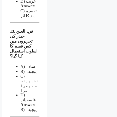
D) غربت
Answer:
C) تقسیم
ہند کا اثر
13. قرۃ العین
حیدر کی
تحریروں میں
کس قسم کا
اسلوب استعمال
کیا گیا؟
A) سادہ
B) پیچیدہ
C)
تشبیہات
سے بھرا
ہوا
D)
فلسفیانہ
Answer:
B) پیچیدہ