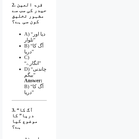
2. قرۃ العین
حیدر کی سب سے
مشہور تخلیق
کون سی ہے؟
A) “دیا اور
تلوار”
B) “آگ کا
دریا”
C)
“انگارے”
D) “چاندنی
بیگم”
Answer:
B) “آگ کا
دریا”
3. “آگ کا
دریا” کا
موضوع کیا
ہے؟