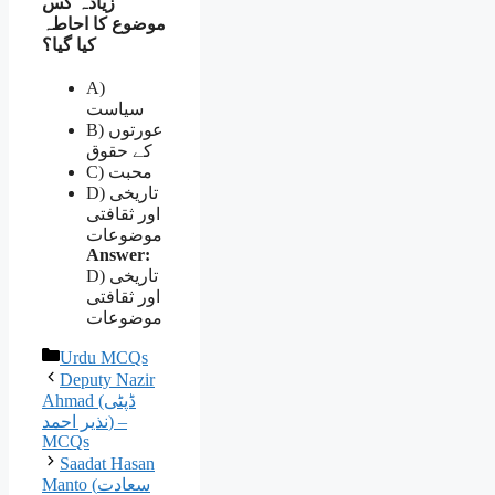
زیادہ کس
موضوع کا احاطہ
کیا گیا؟
A)
سیاست
B) عورتوں
کے حقوق
C) محبت
D) تاریخی
اور ثقافتی
موضوعات
Answer:
D) تاریخی
اور ثقافتی
موضوعات
Categories
Urdu MCQs
Deputy Nazir
Ahmad (ڈپٹی
نذیر احمد) –
MCQs
Saadat Hasan
Manto (سعادت