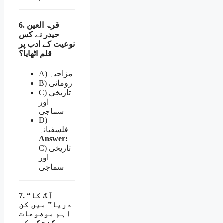
6. قرۃ العین
حیدر نے کس
نوعیت کے ادب پر
قلم اٹھایا؟
A) مزاحیہ
B) رومانی
C) تاریخی
اور
سماجی
D)
فلسفیانہ
Answer:
C) تاریخی
اور
سماجی
7. “آگ کا
دریا” میں کن
اہم موضوعات
پر گفتگو کی