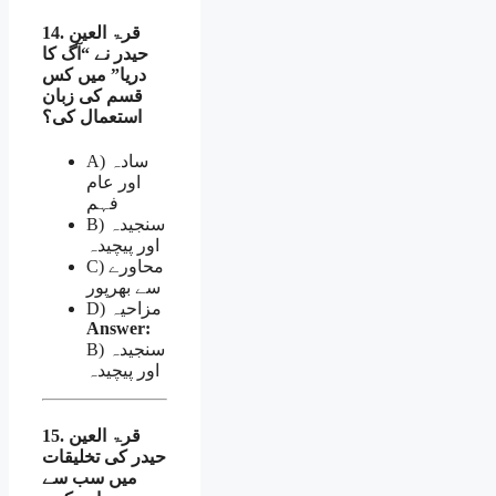
14. قرۃ العین
حیدر نے “آگ کا
دریا” میں کس
قسم کی زبان
استعمال کی؟
A) سادہ
اور عام
فہم
B) سنجیدہ
اور پیچیدہ
C) محاورے
سے بھرپور
D) مزاحیہ
Answer:
B) سنجیدہ
اور پیچیدہ
15. قرۃ العین
حیدر کی تخلیقات
میں سب سے