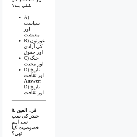
گئی ہے؟
A)
سیاست
اور
معیشت
B) عورتوں
کی آزادی
اور حقوق
C) جنگ
اور محبت
D) تاریخ
اور ثقافت
Answer:
D) تاریخ
اور ثقافت
8. قرۃ العین
حیدر کی سب
سے اہم
خصوصیت کیا
تھی؟