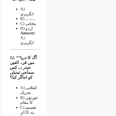
A)
انگریزی
B) ہندی
C) پنجابی
D) اردو
Answer:
A)
انگریزی
12. “آگ کا دریا”
میں قرۃ العین
حیدر نے کس
سماجی تبدیلی
کو اجاگر کیا؟
A) انقلابی
تحریک
B) عورتوں
کا مقام
C) تقسیم
ہند کا اثر