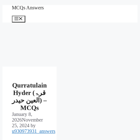
Skip
MCQs Answers
to
content
Menu
Qurratulain
Hyder (قرۃ
العین حیدر) –
MCQs
January 8,
2026
November
25, 2024
by
u930973931_answers