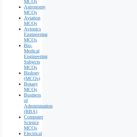
MCQs
Astronomy
MCQs
Aviation
MCQs
Avionics
Engineering
MCQs
Bio-
Medical
Engineering
Subjects
MCQs
Biology
(MCQs)
Botany
MCQs
Business
of
Administration
(BBA)
Computer
Science
MCQs
Electrical