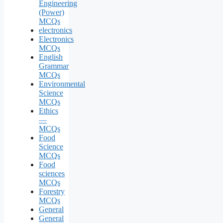
Engineering
(Power)
MCQs
electronics
Electronics
MCQs
English
Grammar
MCQs
Environmental
Science
MCQs
Ethics
—
MCQs
Food
Science
MCQs
Food
sciences
MCQs
Forestry
MCQs
General
General