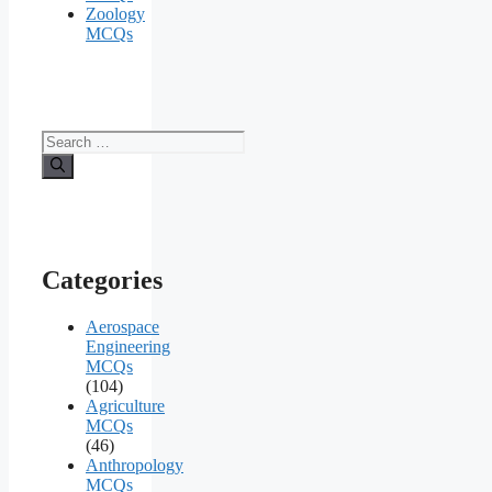
Zoology
MCQs
Search
for:
Categories
Aerospace
Engineering
MCQs
(104)
Agriculture
MCQs
(46)
Anthropology
MCQs