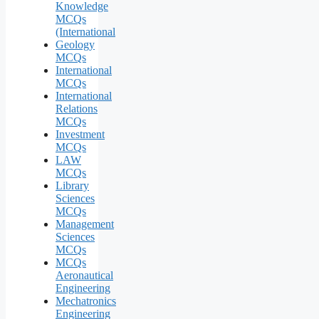
Knowledge
MCQs
(International
Geology
MCQs
International
MCQs
International
Relations
MCQs
Investment
MCQs
LAW
MCQs
Library
Sciences
MCQs
Management
Sciences
MCQs
MCQs
Aeronautical
Engineering
Mechatronics
Engineering