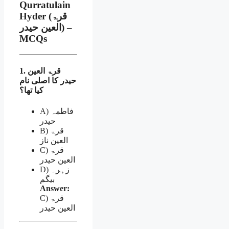
Qurratulain
Hyder (قرۃ
العین حیدر) –
MCQs
1. قرۃ العین
حیدر کا اصلی نام
کیا تھا؟
A) فاطمہ
حیدر
B) قرۃ
العین ناز
C) قرۃ
العین حیدر
D) زہرہ
بیگم
Answer:
C) قرۃ
العین حیدر