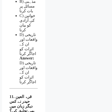
B) مذہبی
مسائل پر
بات کرنا
C) خواتین
کی آزادی
کو بیان
کرنا
D) تاریخی
واقعات اور
ان کے
اثرات کو
اجاگر کرنا
Answer:
D) تاریخی
واقعات اور
ان کے
اثرات کو
اجاگر کرنا
11. قرۃ العین
حیدر نے کس
دیگر زبان میں
بھی تخلیق کی؟