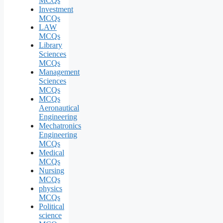
MCQs
Investment
MCQs
LAW
MCQs
Library
Sciences
MCQs
Management
Sciences
MCQs
MCQs
Aeronautical
Engineering
Mechatronics
Engineering
MCQs
Medical
MCQs
Nursing
MCQs
physics
MCQs
Political
science