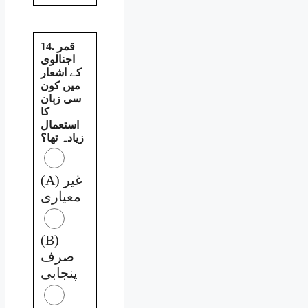
14. قمر
اجنالوی
کے اشعار
میں کون
سی زبان
کا
استعمال
زیادہ تھا؟
(A) غیر
معیاری
(B)
صرف
پنجابی