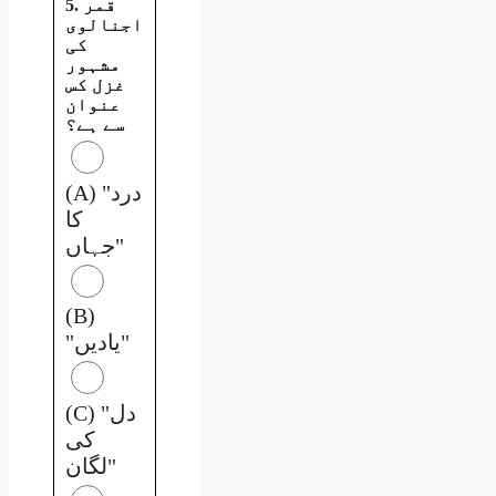
5. قمر
اجنالوی
کی
مشہور
غزل کس
عنوان
سے ہے؟
(A) "درد
کا
جہاں"
(B)
"یادیں"
(C) "دل
کی
لگان"