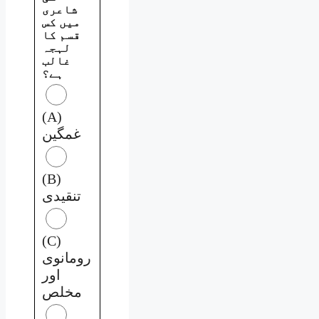
شاعری
میں کس
قسم کا
لہجہ
غالب
ہے؟
(A)
غمگین
(B)
تنقیدی
(C)
رومانوی
اور
مخلص