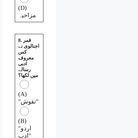
(D)
مزاحیہ
8. قمر
اجنالوی نے
کس
معروف
ادبی
رسالے
میں لکھا؟
(A)
"نقوش"
(B)
"اردو
ادب"