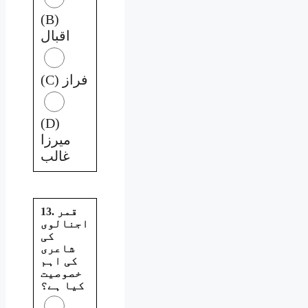
(B)
اقبال
(C) فراز
(D)
میرزا
غالب
13. قمر
اجنالوی
کی
شاعری
کی اہم
خصوصیت
کیا ہے؟