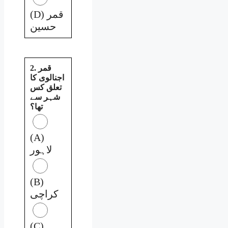
(D) قمر
حسین
2. قمر
اجنالوی کا
تعلق کس
شہر سے
تھا؟
(A)
لاہور
(B)
کراچی
(C)