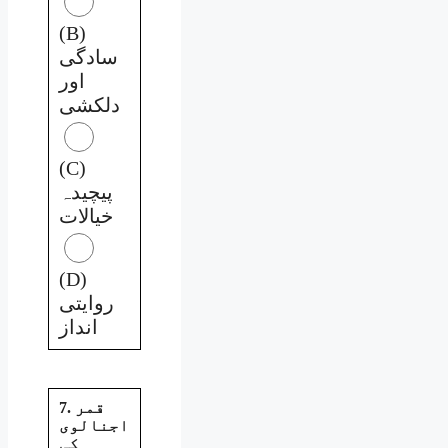
(B)
سادگی
اور
دلکشی
(C)
پیچیدہ
خیالات
(D)
روایتی
انداز
7. قمر
اجنالوی
کی