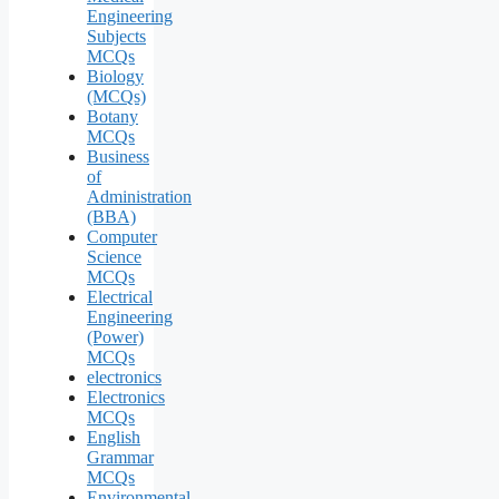
Engineering
Subjects
MCQs
Biology
(MCQs)
Botany
MCQs
Business
of
Administration
(BBA)
Computer
Science
MCQs
Electrical
Engineering
(Power)
MCQs
electronics
Electronics
MCQs
English
Grammar
MCQs
Environmental