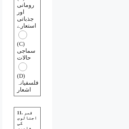
رومانی
اور
جذباتی
استعارے
(C)
سماجی
حالات
(D)
فلسفیانہ
اشعار
11. قمر
اجنالوی
کی
شاعری