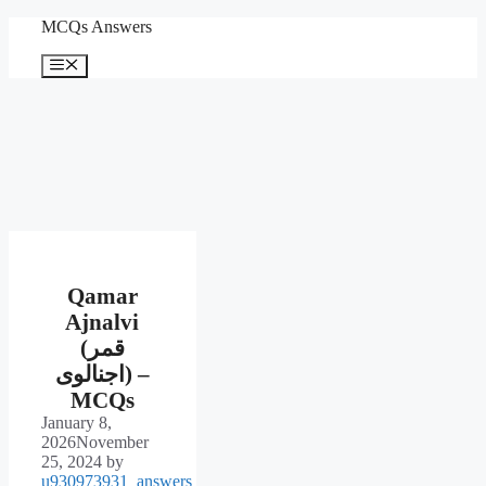
Skip
MCQs Answers
to
content
Menu
Qamar
Ajnalvi
(قمر
اجنالوی) –
MCQs
January 8,
2026
November
25, 2024
by
u930973931_answers