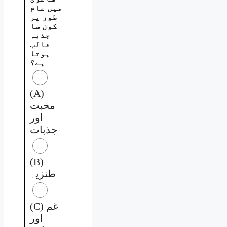
میں عام
طور پر
کون سا
جذبہ
غالب
ہوتا
ہے؟
(A)
محبت
اور
جذبات
(B)
طنزیہ
(C) غم
اور