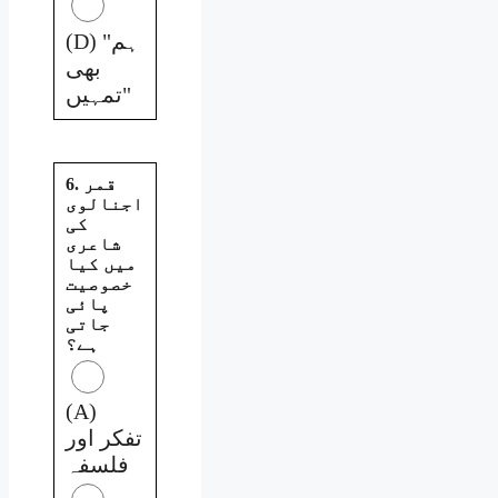
(D) "ہم
بھی
تمہیں"
6. قمر
اجنالوی
کی
شاعری
میں کیا
خصوصیت
پائی
جاتی
ہے؟
(A)
تفکر اور
فلسفہ