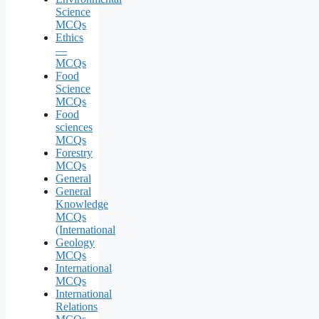
Science
MCQs
Ethics
—
MCQs
Food
Science
MCQs
Food
sciences
MCQs
Forestry
MCQs
General
General
Knowledge
MCQs
(International
Geology
MCQs
International
MCQs
International
Relations