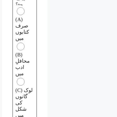
ہے؟
(A)
صرف
کتابوں
میں
(B)
محافلِ
ادب
میں
(C) لوک
گانوں
کی
شکل
میں