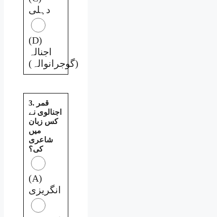
دہلی
(D)
اجنالہ
(گوجرانوالہ)
3. قمر
اجنالوی نے
کس زبان
میں
شاعری
کی؟
(A)
انگریزی