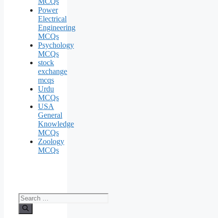
MCQs
Power
Electrical
Engineering
MCQs
Psychology
MCQs
stock
exchange
mcqs
Urdu
MCQs
USA
General
Knowledge
MCQs
Zoology
MCQs
Search
for: