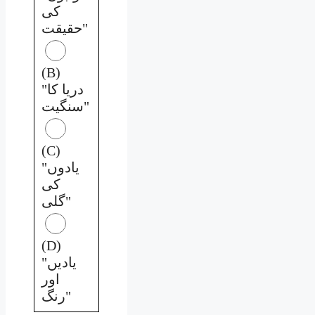
کی
حقیقت"
(B)
"دریا کا
سنگیت"
(C)
"یادوں
کی
گلی"
(D)
"یادیں
اور
رنگ"