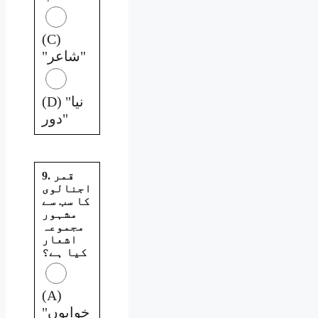
(C)
"شاعر"
(D) "نیا
دور"
9. قمر
اجنالوی
کا سب سے
مشہور
مجموعہ
اشعار
کیا ہے؟
(A)
"خوابوں