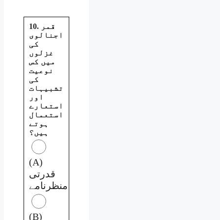
10. قمر
اجنالوی
کی
غزلوں
میں کس
نوعیت
کی
تشبیہات
اور
استعارے
استعمال
ہوتے
ہیں؟
(A)
قدرتی
منظرنامے
(B)