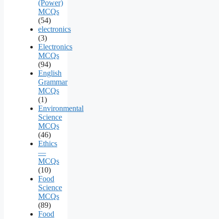
(Power)
MCQs
(54)
electronics
(3)
Electronics
MCQs
(94)
English
Grammar
MCQs
(1)
Environmental
Science
MCQs
(46)
Ethics
—
MCQs
(10)
Food
Science
MCQs
(89)
Food