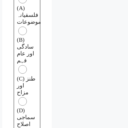
(A)
فلسفیانہ
موضوعات
(B)
سادگی
اور عام
فہم
(C) طنز
اور
مزاح
(D)
سماجی
اصلاح