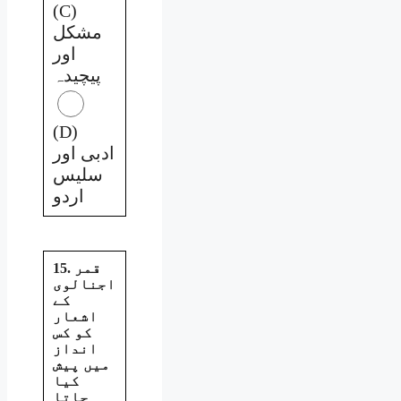
(C)
مشکل
اور
پیچیدہ
(D)
ادبی اور
سلیس
اردو
15. قمر
اجنالوی
کے
اشعار
کو کس
انداز
میں پیش
کیا
جاتا