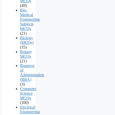
MCQs
(49)
Bio-
Medical
Engineering
Subjects
MCQs
(21)
Biology
(MCQs)
(35)
Botany
MCQs
(21)
Business
of
Administration
(BBA)
(3)
Computer
Science
MCQs
(200)
Electrical
Engineering