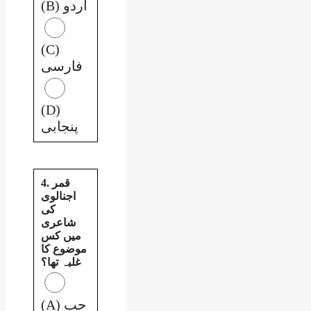
(B) اردو
(C)
فارسی
(D)
پنجابی
4. قمر
اجنالوی
کی
شاعری
میں کس
موضوع کا
غلبہ تھا؟
(A) حب