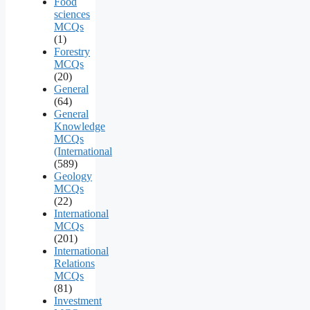
Food
sciences
MCQs
(1)
Forestry
MCQs
(20)
General
(64)
General
Knowledge
MCQs
(International
(589)
Geology
MCQs
(22)
International
MCQs
(201)
International
Relations
MCQs
(81)
Investment