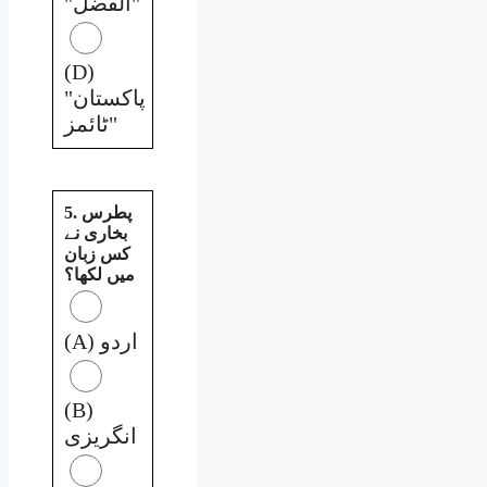
"الفضل"
(D)
"پاکستان
ٹائمز"
5. پطرس
بخاری نے
کس زبان
میں لکھا؟
(A) اردو
(B)
انگریزی