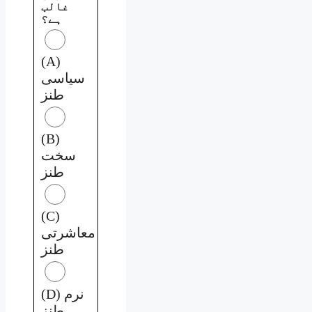
غالب
ہے؟
(A)
سیاسی
طنز
(B)
سخت
طنز
(C)
معاشرتی
طنز
(D) نرم
طنز