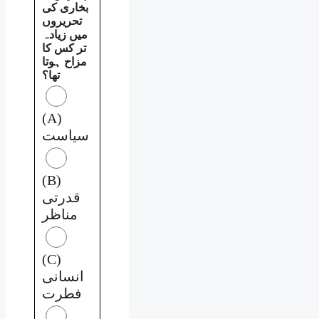
بخاری کی
تحریروں
میں زیادہ
تر کس کا
مزاح ہوتا
تھا؟
(A)
سیاست
(B)
قدرتی
مناظر
(C)
انسانی
فطرت