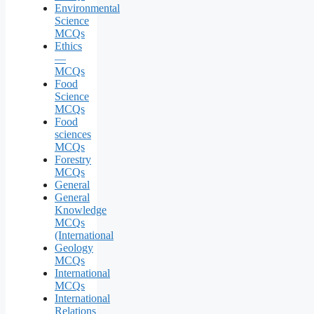
Environmental
Science
MCQs
Ethics
—
MCQs
Food
Science
MCQs
Food
sciences
MCQs
Forestry
MCQs
General
General
Knowledge
MCQs
(International
Geology
MCQs
International
MCQs
International
Relations