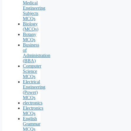
Medical
Engineering
Subjects
MCQs
Biology
(MCQs)
Botany
MCQs
Business
of
Administration
(BBA)
Computer
Science
MCQs
Electrical
Engineering
(Power)
MCQs
electronics
Electronics
MCQs
English
Grammar
MCQs