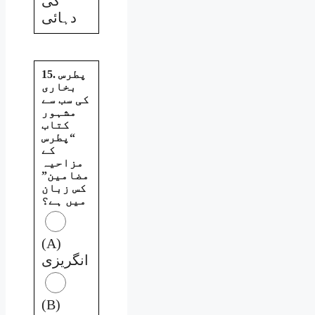
کی
دہائی
15. پطرس
بخاری
کی سب سے
مشہور
کتاب
“پطرس
کے
مزاحیہ
مضامین”
کس زبان
میں ہے؟
(A)
انگریزی
(B)