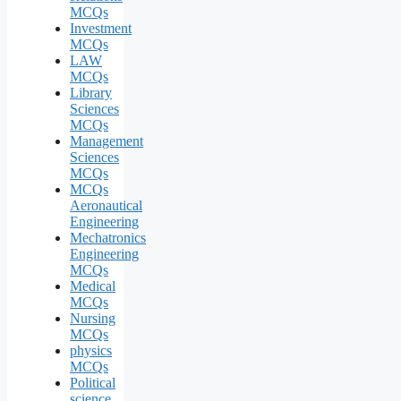
MCQs
Investment
MCQs
LAW
MCQs
Library
Sciences
MCQs
Management
Sciences
MCQs
MCQs
Aeronautical
Engineering
Mechatronics
Engineering
MCQs
Medical
MCQs
Nursing
MCQs
physics
MCQs
Political
science