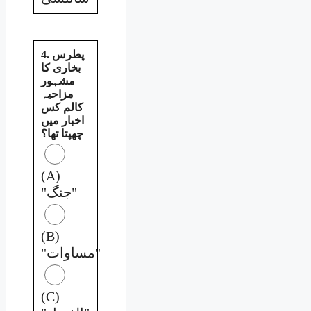
4. پطرس
بخاری کا
مشہور
مزاحیہ
کالم کس
اخبار میں
چھپتا تھا؟
(A)
"جنگ"
(B)
"مساوات"
(C)