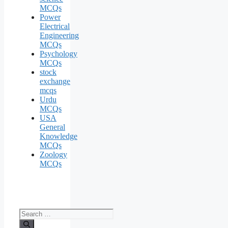
MCQs
Power
Electrical
Engineering
MCQs
Psychology
MCQs
stock
exchange
mcqs
Urdu
MCQs
USA
General
Knowledge
MCQs
Zoology
MCQs
Search
for: