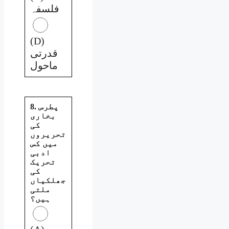
فلسفہ
(D)
قدرتی
ماحول
8. پطرس
بخاری
کی
تحریروں
میں کس
ادبی
تحریک
کی
جھلکیاں
ملتی
ہیں؟