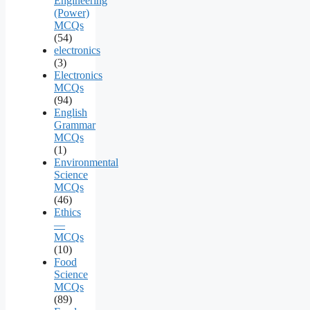
Engineering
(Power)
MCQs
(54)
electronics
(3)
Electronics
MCQs
(94)
English
Grammar
MCQs
(1)
Environmental
Science
MCQs
(46)
Ethics
—
MCQs
(10)
Food
Science
MCQs
(89)