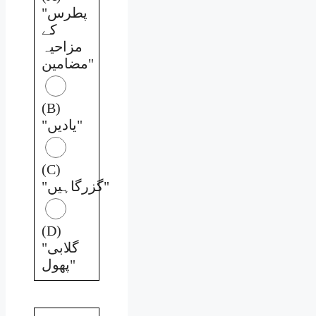
"پطرس
کے
مزاحیہ
مضامین"
(B)
"یادیں"
(C)
"گزرگاہیں"
(D)
"گلابی
پھول"