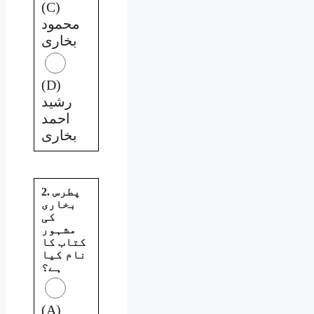
(C)
محمود
بخاری
(D)
رشید
احمد
بخاری
2. پطرس
بخاری
کی
مشہور
کتاب کا
نام کیا
ہے؟
(A)