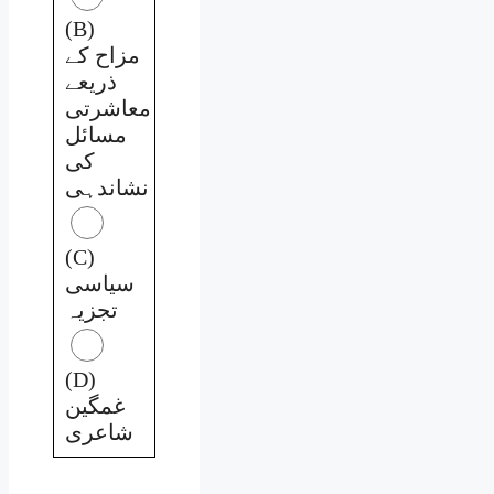
(B)
مزاح کے
ذریعے
معاشرتی
مسائل
کی
نشاندہی
(C)
سیاسی
تجزیہ
(D)
غمگین
شاعری