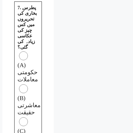
7. پطرس
بخاری کی
تحریروں
میں کس
چیز کی
عکاسی
زیادہ کی
گئی؟
(A)
حکومتی
معاملات
(B)
معاشرتی
حقیقت
(C)