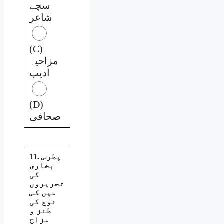
سچے
شاعر
(C)
مزاحیہ
ادیب
(D)
صحافی
11. پطرس
بخاری
کی
تحریروں
میں کس
نوع کی
طنز و
مزاح