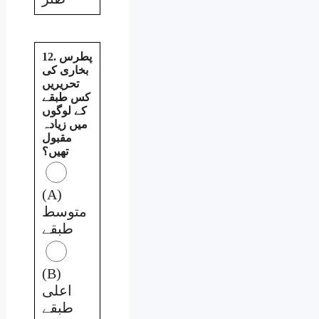
12. پطرس
بخاری کی
تحریریں
کس طبقے
کے لوگوں
میں زیادہ
مقبول
تھیں؟
(A)
متوسط
طبقے
(B)
اعلی
طبقے