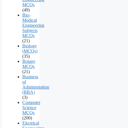
MCQs
(49)
Bio-
Medical
Engineering
Subjects
MCQs
(21)
Biology
(MCQs)
(35)
Botany
MCQs
(21)
Business
of
Administration
(BBA)
(3)
Computer
Science
MCQs
(200)
Electrical