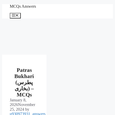
Skip
MCQs Answers
to
content
Menu
Patras
Bukhari
(پطرس
بخاری) –
MCQs
January 8,
2026
November
25, 2024
by
u930973931_answers