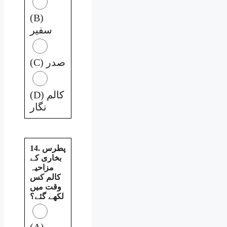
(B)
سفیر
(C) صدر
(D) کالم
نگار
14. پطرس
بخاری کے
مزاحیہ
کالم کس
وقت میں
لکھے گئے؟
(A)