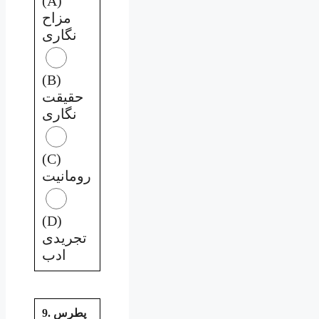
(A)
مزاح
نگاری
(B)
حقیقت
نگاری
(C)
رومانیت
(D)
تجریدی
ادب
9. پطرس