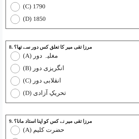
(C) 1790
(D) 1850
8. مرزا تقی میر کا تعلق کس دور سے تھا؟
(A) مغلیہ دور
(B) انگریزی دور
(C) انقلابی دور
(D) تحریکِ آزادی
9. مرزا تقی میر نے کس کو اپنا استاد مانا؟
(A) حضرت کلیم