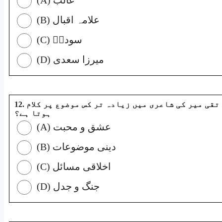
(B) علامہ اقبال
(C) سوداؔ
(D) میرزا سعدی
12. مرزا تقی میر کی شاعری میں زیادہ تر کس موضوع پر کلام
ہوتا ہے؟
(A) عشق و محبت
(B) دینی موضوعات
(C) اخلاقی مسائل
(D) جنگ و جدل