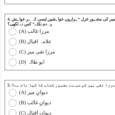
4. مرزا تقی میر کی مشہور غزل “ہزاروں خواہشیں ایسی کہ ہر خواہش
پہ دم نکلے” کس نے لکھی؟
(A) مرزا غالب
(B) علامہ اقبال
(C) مرزا تقی میر
(D) ابو طالہ
5. رزا تقی میر کی سب سے مشہور کتاب کا کیا نام ہے؟
(A) دیوانِ میر
(B) دیوانِ غالب
(C) دیوانِ اقبال