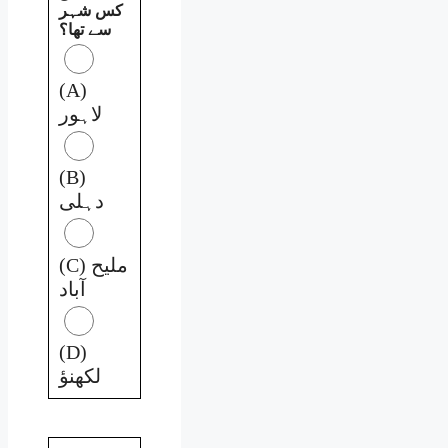
کس شہر
سے تھا؟
(A)
لاہور
(B)
دہلی
(C) ملیح
آباد
(D)
لکھنؤ