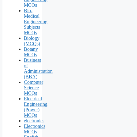
MCQs
Bio-
Medical
Engineering
Subjects
MCQs
Biology
(MCQs)
Botany
MCQs
Business
of
Administration
(BBA)
Computer
Science
MCQs
Electrical
Engineering
(Power)
MCQs
electronics
Electronics
MCQs