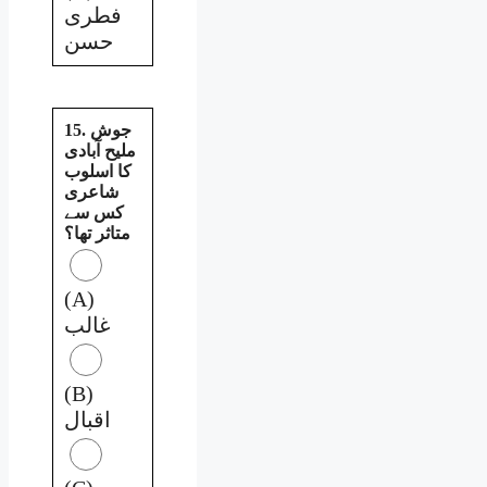
فطری
حسن
15. جوش
ملیح آبادی
کا اسلوب
شاعری
کس سے
متاثر تھا؟
(A)
غالب
(B)
اقبال