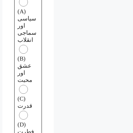
(A)
سیاسی
اور
سماجی
انقلاب
(B)
عشق
اور
محبت
(C)
قدرت
(D)
فطرت