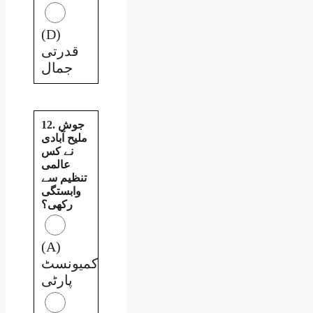
(D)
قدرتی
جمال
12. جوش
ملیح آبادی
نے کس
عالمی
تنظیم سے
وابستگی
رکھی؟
(A)
کمیونسٹ
پارٹی