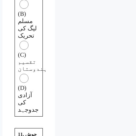
(B)
مسلم
لیگ کی
تحریک
(C)
تقسیم
ہندوستان
(D)
آزادی
کی
جدوجہد
11. جوش