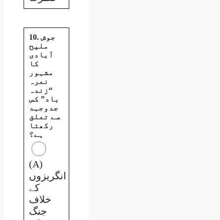
10. جوش
ملیح
آبادی
کا
مشہور
نعرہ
“زندہ
باد” کس
جدوجہد
سے تعلق
رکھتا
ہے؟
(A)
انگریزوں
کے
خلاف
جنگ