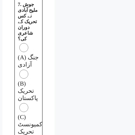
7. جوش
ملیح آبادی
نے کس
تحریک کے
دوران
شاعری
کی؟
(A) جنگ
آزادی
(B)
تحریک
پاکستان
(C)
کمیونسٹ
تحریک