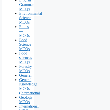
English
Grammar
MCQs
Environmental
Science
MCQs
Ethics
—
MCQs
Food
Science
MCQs
Food
sciences
MCQs
Forestry
MCQs
General
General
Knowledge
MCQs
(International
Geology
MCQs
International