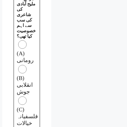
ملیح آبادی
کی
شاعری
کی سب
سے اہم
خصوصیت
کیا تھی؟
(A)
رومانی
(B)
انقلابی
جوش
(C)
فلسفیانہ
خیالات