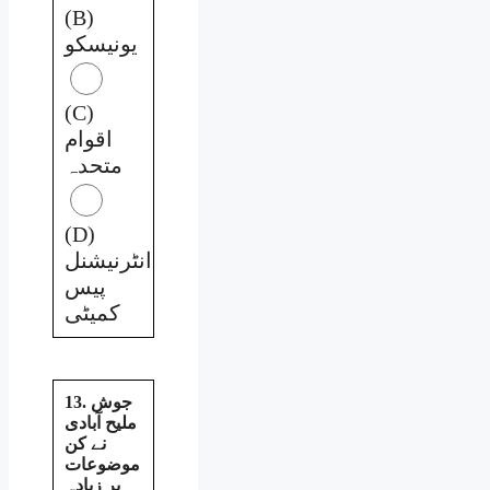
(B)
یونیسکو
(C)
اقوام
متحدہ
(D)
انٹرنیشنل
پیس
کمیٹی
13. جوش
ملیح آبادی
نے کن
موضوعات
پر زیادہ