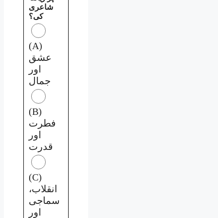
شاعری
کی؟
(A)
عشق
اور
جمال
(B)
فطرت
اور
قدرت
(C)
انقلاب،
سماجی
اور