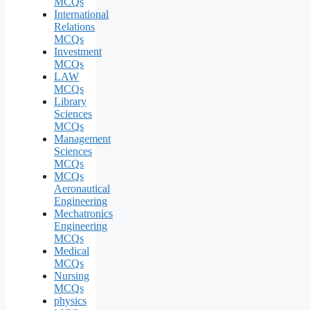
MCQs
International
Relations
MCQs
Investment
MCQs
LAW
MCQs
Library
Sciences
MCQs
Management
Sciences
MCQs
MCQs
Aeronautical
Engineering
Mechatronics
Engineering
MCQs
Medical
MCQs
Nursing
MCQs
physics