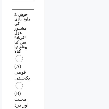
5. جوش
ملیح آبادی
کی
مشہور
غزل
“فریاد”
میں کیا
پیغام دیا
گیا؟
(A)
قومی
یکجہتی
(B)
محبت
اور درد