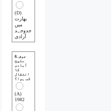
(D)
بھارت
میں
جدوجہد
آزادی
8. جوش
ملیح
آبادی
کا
انتقال
کب ہوا؟
(A)
1982