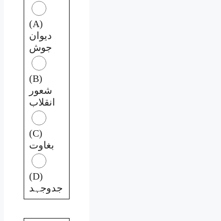
(A)
دیوان
جوش
(B)
شعور
انقلاب
(C)
بغاوت
(D)
جدوجہد