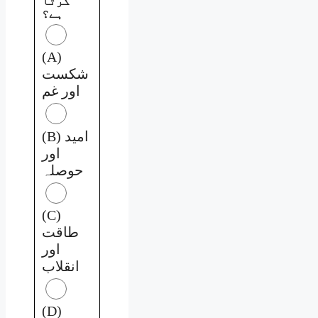
کرتا
ہے؟
(A)
شکست
اور غم
(B) امید
اور
حوصلہ
(C)
طاقت
اور
انقلاب
(D)