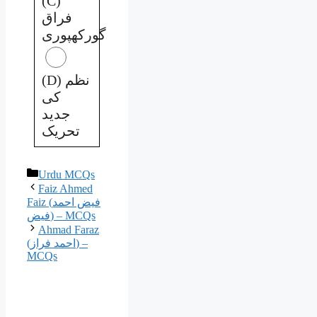
(C)
فراق
گورکھپوری
(D) نظم
کی
جدید
تحریک
Categories
Urdu MCQs
Faiz Ahmed
Faiz (فیض احمد
فیض) – MCQs
Ahmad Faraz
(احمد فراز) –
MCQs