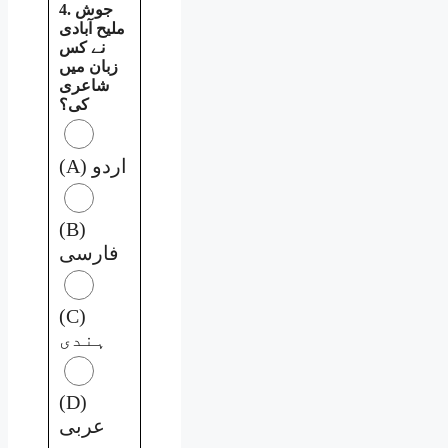
4. جوش
ملیح آبادی
نے کس
زبان میں
شاعری
کی؟
(A) اردو
(B)
فارسی
(C)
ہندی
(D)
عربی