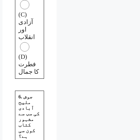
(C)
آزادی
اور
انقلاب
(D)
فطرت
کا جمال
6. جوش
ملیح
آبادی
کی سب سے
مشہور
کتاب
کون سی
ہے؟