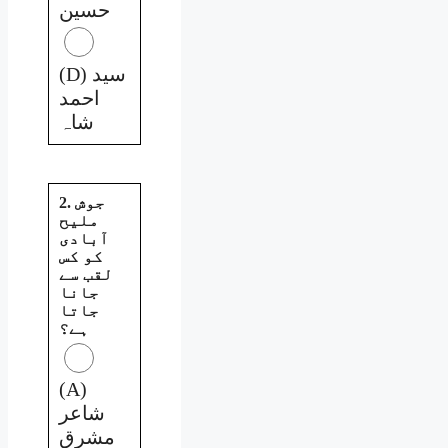
حسین
(D) سید
احمد
شاہ
2. جوش
ملیح
آبادی
کو کس
لقب سے
جانا
جاتا
ہے؟
(A)
شاعر
مشرق