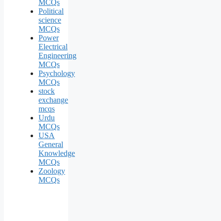
MCQs
Political
science
MCQs
Power
Electrical
Engineering
MCQs
Psychology
MCQs
stock
exchange
mcqs
Urdu
MCQs
USA
General
Knowledge
MCQs
Zoology
MCQs