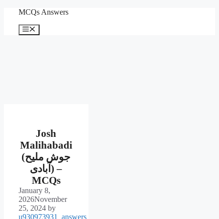
Skip
MCQs Answers
to
content
Menu
Josh
Malihabadi
(جوش ملیح
آبادی) –
MCQs
January 8,
2026
November
25, 2024
by
u930973931_answers