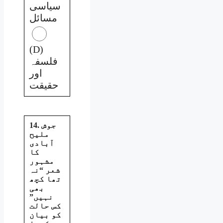
سیاسی
مسائل
(D)
فلسفہ
اور
حقیقت
14. جوش
ملیح
آبادی
کا
مشہور
شعر “نہ
تھا کچھ
بھی
نہیں”
کس حالت
کو بیان