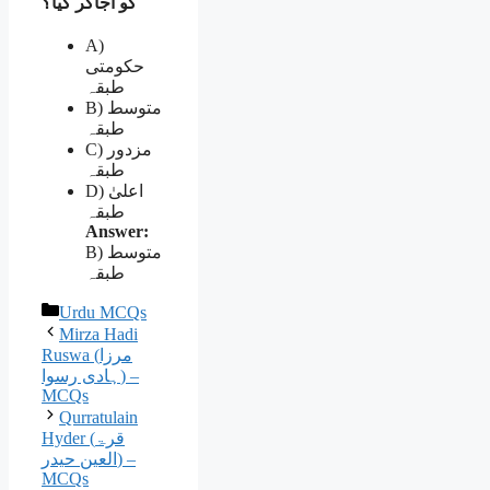
کو اجاگر کیا؟
A)
حکومتی
طبقہ
B) متوسط
طبقہ
C) مزدور
طبقہ
D) اعلیٰ
طبقہ
Answer:
B) متوسط
طبقہ
Categories
Urdu MCQs
Mirza Hadi
Ruswa (مرزا
ہادی رسوا) –
MCQs
Qurratulain
Hyder (قرۃ
العین حیدر) –
MCQs