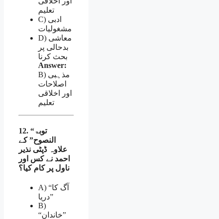
اور اخلاقی
تعلیم
C) ادبی
مشغولیات
D) معاشی
بدحالی پر
بحث کرنا
Answer:
B) مذہبی
اصلاحات
اور اخلاقی
تعلیم
12. “توبۃ
النصوح” کے
علاوہ ڈپٹی نذیر
احمد نے کس اور
ناول پر کام کیا؟
A) “آگ کا
دریا”
B)
“خاندان”