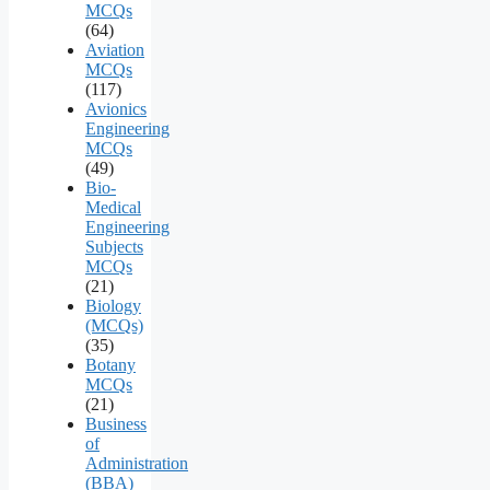
MCQs
(64)
Aviation
MCQs
(117)
Avionics
Engineering
MCQs
(49)
Bio-
Medical
Engineering
Subjects
MCQs
(21)
Biology
(MCQs)
(35)
Botany
MCQs
(21)
Business
of
Administration
(BBA)