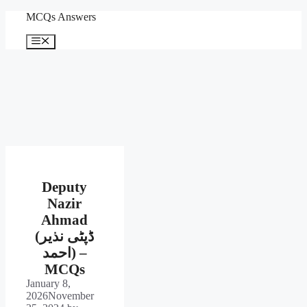
Skip
MCQs Answers
to
content
Menu
Deputy
Nazir
Ahmad
(ڈپٹی نذیر
احمد) –
MCQs
January 8,
2026
November