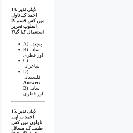
14. ڈپٹی نذیر
احمد کے ناول
میں کس قسم کا
اسلوب تحریر
استعمال کیا گیا؟
A) پیچیدہ
B) سادہ
اور فطری
C)
شاعرانہ
D)
فلسفیانہ
Answer:
B) سادہ
اور فطری
15. ڈپٹی نذیر
احمد نے اپنے
ناولوں میں کس
طبقے کے مسائل