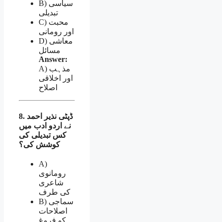
B) سیاسی
تبدیلی
C) محبت
اور رومانی
D) معاشی
مسائل
Answer:
A) مذہب
اور اخلاقی
اصلاح
8. ڈپٹی نذیر احمد
نے اردو ادب میں
کس تبدیلی کی
کوشش کی؟
A)
رومانوی
شاعری
کی طرف
B) سماجی
اصلاحات
کو فروغ