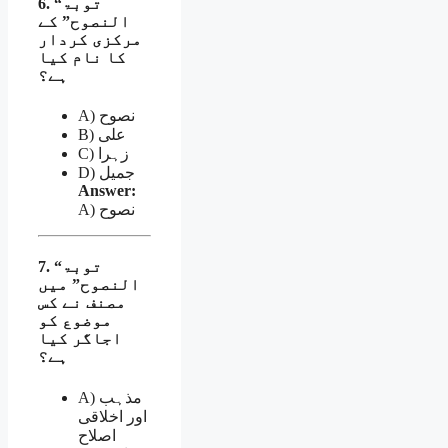
6. “توبۃ
النصوح” کے
مرکزی کردار
کا نام کیا
ہے؟
A) نصوح
B) علی
C) زہرا
D) جمیل
Answer:
A) نصوح
7. “توبۃ
النصوح” میں
مصنف نے کس
موضوع کو
اجاگر کیا
ہے؟
A) مذہب
اور اخلاقی
اصلاح