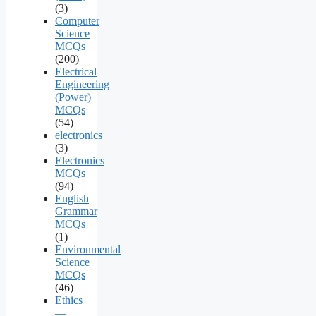
(3)
Computer
Science
MCQs
(200)
Electrical
Engineering
(Power)
MCQs
(54)
electronics
(3)
Electronics
MCQs
(94)
English
Grammar
MCQs
(1)
Environmental
Science
MCQs
(46)
Ethics
—