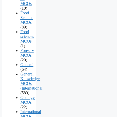
MCQs
(10)
Food
Science
MCQs
(89)
Food
sciences
MCQs
(1)
Forestry
MCQs
(20)
General
(64)
General
Knowledge
MCQs
(International
(589)
Geology
MCQs
(22)
International
MCQs