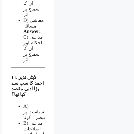
ان کا
سماج پر
اثر
D) معاشی
مسائل
Answer:
C) مذہبی
احکام اور
ان کا
سماج پر
اثر
11. ڈپٹی نذیر
احمد کا سب سے
بڑا ادبی مقصد
کیا تھا؟
A)
سیاست پر
تبصرہ کرنا
B) مذہبی
اصلاحات