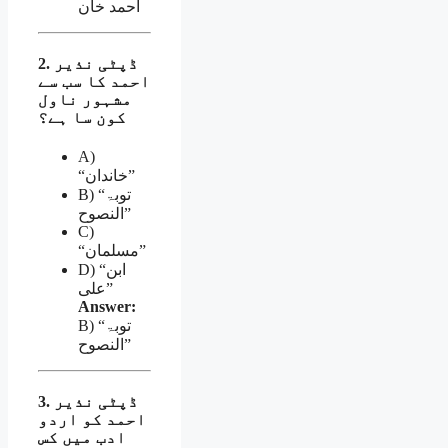
احمد خان
2. ڈپٹی نذیر
احمد کا سب سے
مشہور ناول
کون سا ہے؟
A)
“خاندان”
B) “توبۃ
النصوح”
C)
“مسلمان”
D) “ابن
علی”
Answer:
B) “توبۃ
النصوح”
3. ڈپٹی نذیر
احمد کو اردو
ادب میں کس