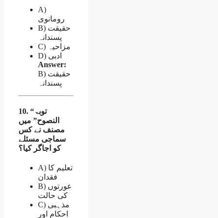
A)
رومانوی
B) حقیقت
پسندانہ
C) مزاحیہ
D) ادبی
Answer:
B) حقیقت
پسندانہ
10. “توبۃ
النصوح” میں
مصنف نے کس
سماجی مسئلے
کو اجاگر کیا؟
A) تعلیم کا
فقدان
B) عورتوں
کی حالت
C) مذہبی
احکام اور