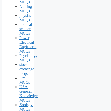
MCQs
Nursing
MCQs
physics
MCQs
Political
science
MCQs
Power
Electrical
Engineering
MCQs
Psychology
MCQs
stock
exchange
mcqs
Urdu
MCQs
USA
General
Knowledge
MCQs
Zoology
MCQs