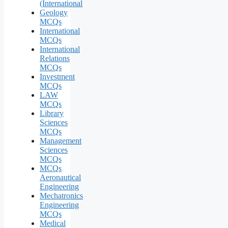
(International
Geology
MCQs
International
MCQs
International
Relations
MCQs
Investment
MCQs
LAW
MCQs
Library
Sciences
MCQs
Management
Sciences
MCQs
MCQs
Aeronautical
Engineering
Mechatronics
Engineering
MCQs
Medical