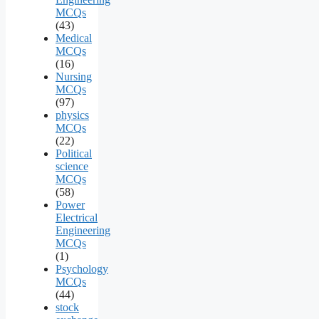
MCQs
(43)
Medical
MCQs
(16)
Nursing
MCQs
(97)
physics
MCQs
(22)
Political
science
MCQs
(58)
Power
Electrical
Engineering
MCQs
(1)
Psychology
MCQs
(44)
stock