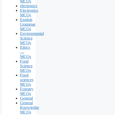
MCQs
electronics
Electronics
MCQs
English
Grammar
MCQs
Environmental
Science
MCQs
Ethics
—
MCQs
Food
Science
MCQs
Food
sciences
MCQs
Forestry
MCQs
General
General
Knowledge
MCQs