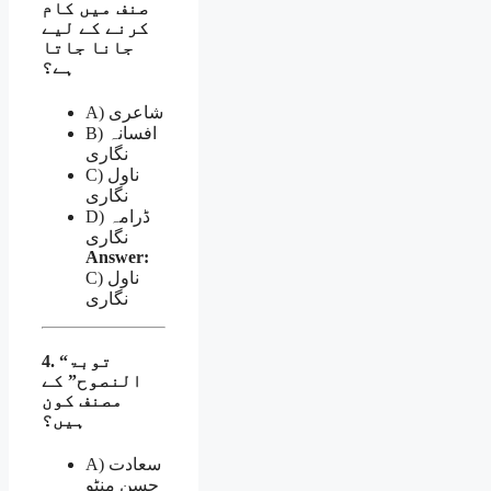
صنف میں کام
کرنے کے لیے
جانا جاتا
ہے؟
A) شاعری
B) افسانہ
نگاری
C) ناول
نگاری
D) ڈرامہ
نگاری
Answer:
C) ناول
نگاری
4. “توبۃ
النصوح” کے
مصنف کون
ہیں؟
A) سعادت
حسن منٹو