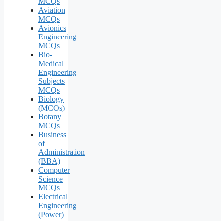
MCQs
Aviation
MCQs
Avionics
Engineering
MCQs
Bio-
Medical
Engineering
Subjects
MCQs
Biology
(MCQs)
Botany
MCQs
Business
of
Administration
(BBA)
Computer
Science
MCQs
Electrical
Engineering
(Power)