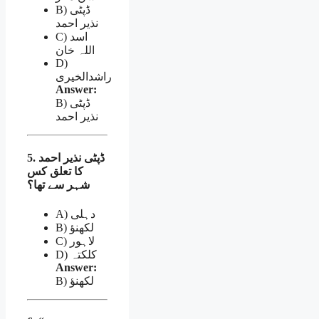
B) ڈپٹی
نذیر احمد
C) اسد
اللہ خان
D)
راشدالخیری
Answer:
B) ڈپٹی
نذیر احمد
5. ڈپٹی نذیر احمد
کا تعلق کس
شہر سے تھا؟
A) دہلی
B) لکھنؤ
C) لاہور
D) کلکتہ
Answer:
B) لکھنؤ