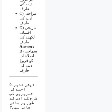
دینے کی
طرف
C) مزاحیہ
ادب کی
طرف
D) تاریخی
افسانے
لکھنے کی
طرف
Answer:
B) سماجی
اصلاحات
کو فروغ
دینے کی
طرف
9. ڈپٹی نذیر
احمد کی
تحریریں کس
طرح کے ادب کے
طور پر جانی
جاتی ہیں؟