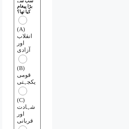
سب سے
بڑا پیغام
کیا تھا؟
(A)
انقلاب
اور
آزادی
(B)
قومی
یکجہتی
(C)
شہادت
اور
قربانی