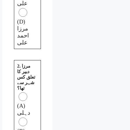
علی
(D)
مرزا
احمد
علی
2. مرزا
دبیر کا
تعلق کس
شہر سے
تھا؟
(A)
دہلی