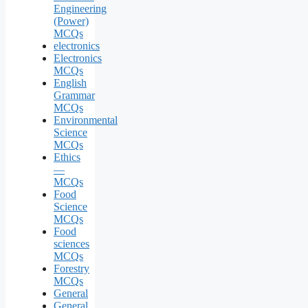
Engineering
(Power)
MCQs
electronics
Electronics
MCQs
English
Grammar
MCQs
Environmental
Science
MCQs
Ethics
—
MCQs
Food
Science
MCQs
Food
sciences
MCQs
Forestry
MCQs
General
General