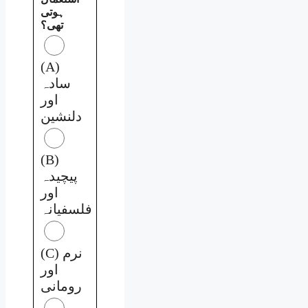
ہوتی
تھی؟
(A)
سادہ
اور
دلنشین
(B)
پیچیدہ
اور
فلسفیانہ
(C) نرم
اور
رومانی