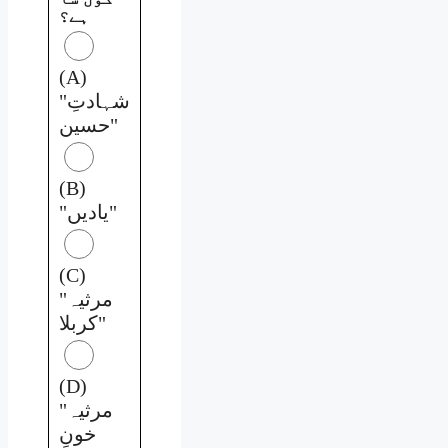
ہے؟
(A)
"شہادتِ
حسین"
(B)
"یادیں"
(C)
"مرثیہ
کربلا"
(D)
"مرثیہ
خونِ