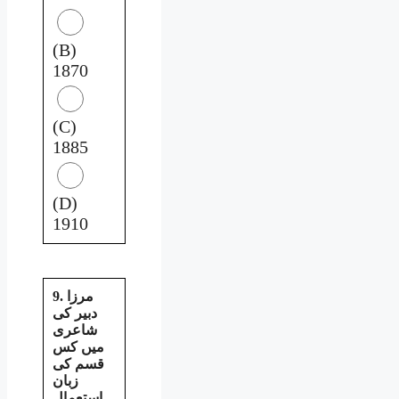
(B)
1870
(C)
1885
(D)
1910
9. مرزا
دبیر کی
شاعری
میں کس
قسم کی
زبان
استعمال