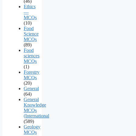
(46)
Ethics
—
MCQs
(10)
Food
Science
MCQs
(89)
Food
sciences
MCQs
(1)
Forestry
MCQs
(20)
General
(64)
General
Knowledge
MCQs
(International
(589)
Geology
MCQs