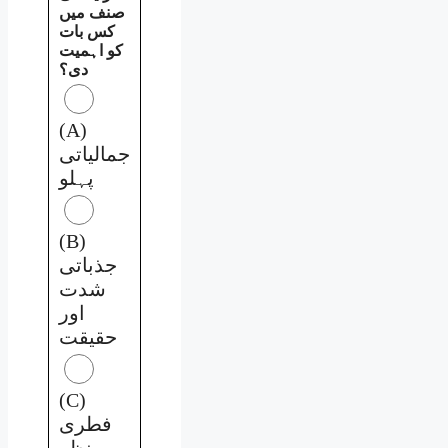
صنف میں
کس بات
کو اہمیت
دی؟
(A)
جمالیاتی
پہلو
(B)
جذباتی
شدت
اور
حقیقت
(C)
فطری
منظر