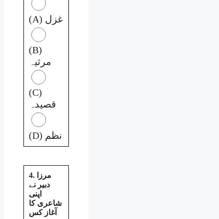
(A) غزل
(B)
مرثیہ
(C)
قصیدہ
(D) نظم
4. مرزا
دبیر نے
اپنی
شاعری کا
آغاز کس