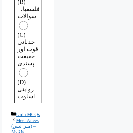
(B)
فلسفیانہ
سوالات
(C)
جذباتی
قوت اور
حقیقت
پسندی
(D)
روایتی
اسلوب
Categories
Urdu MCQs
Meer Anees
(میر انیس) –
MCQs