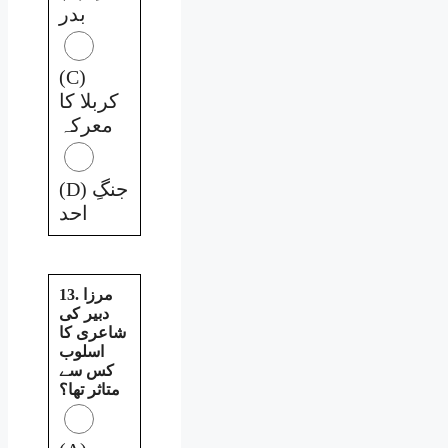
بدر
(C)
کربلا کا
معرکہ
(D) جنگِ
احد
13. مرزا
دبیر کی
شاعری کا
اسلوب
کس سے
متاثر تھا؟