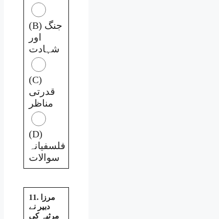
(B) جنگ
اور
شہادت
(C)
قدرتی
مناظر
(D)
فلسفیانہ
سوالات
11. مرزا
دبیر نے
مرثیہ کی