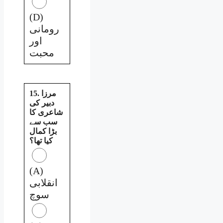
(D)
رومانی
اور
محبت
15. مرزا
دبیر کی
شاعری کا
سب سے
بڑا کمال
کیا تھا؟
(A)
انقلابی
سوچ