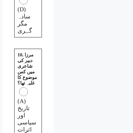
(D)
سادہ
مگر
گہری
10. مرزا
دبیر کی
شاعری
میں کس
موضوع کا
غلبہ تھا؟
(A)
تاریخ
اور
سیاسی
اثرات