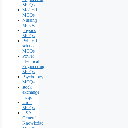
MCQs
Medical
MCQs
Nursing
MCQs
physics
MCQs
Political
science
MCQs
Power
Electrical
Engineering
MCQs
Psychology
MCQs
stock
exchange
mcqs
Urdu
MCQs
USA
General
Knowledge