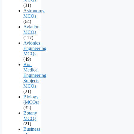
(31)
Astronomy
MCQs
(64)
Aviation
MCQs
(117)
Avionics
Engineering
MCQs
(49)
Bio-
Medical
Engineering
Subjects
MCQs
(21)
Biology
(MCQs)
(35)
Botany
MCQs
(21)
Business