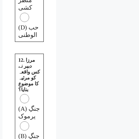
کشی
(D) حب
الوطنی
12. مرزا
دبیر نے
کس واقعہ
کو مرثیہ
کا موضوع
بنایا؟
(A) جنگِ
یرموک
(B) جنگِ