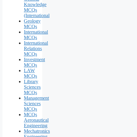
Knowledge
MCQs
(International
Geology
MCQs
International
MCQs
International
Relations
MCQs
Investment
MCQs
LAW
MCQs
Library
Sciences
MCQs
Management
Sciences
MCQs
MCQs
Aeronautical
Engineering
Mechatronics
Engineering