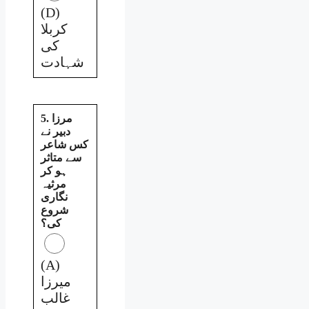
(D)
کربلا
کی
شہادت
5. مرزا
دبیر نے
کس شاعر
سے متاثر
ہو کر
مرثیہ
نگاری
شروع
کی؟
(A)
میرزا
غالب