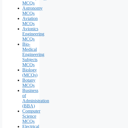
MCQs
Astronomy
MCQs
Aviation
MCQs
Avionics
Engineering
MCQs
Bio-
Medical
Engineering
Subjects
MCQs
Biology
(MCQs)
Botany
MCQs
Business
of
Administration
(BBA)
Computer
Science
MCQs
Electrical