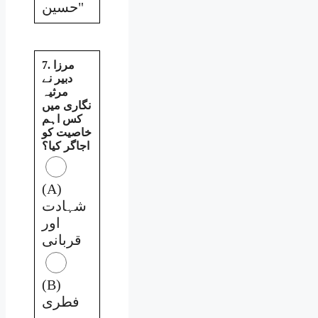
حسین"
7. مرزا
دبیر نے
مرثیہ
نگاری میں
کس اہم
خاصیت کو
اجاگر کیا؟
(A)
شہادت
اور
قربانی
(B)
فطری