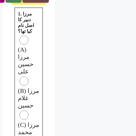
1. مرزا
دبیر کا
اصل نام
کیا تھا؟
(A)
مرزا
حسین
علی
(B) مرزا
غلام
حسین
(C) مرزا
محمد