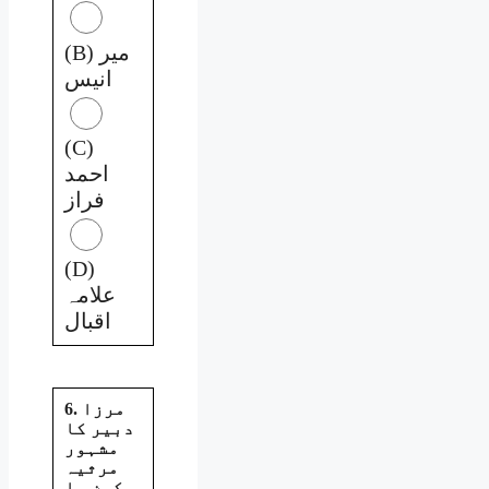
(B) میر
انیس
(C)
احمد
فراز
(D)
علامہ
اقبال
6. مرزا
دبیر کا
مشہور
مرثیہ
کون سا