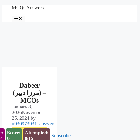
Skip
MCQs Answers
to
content
Menu
Dabeer
(مرزا دبیر) –
MCQs
January 8,
2026
November
25, 2024
by
u930973931_answers
e:
Score:
Attempted:
Subscribe
53
0
0/15