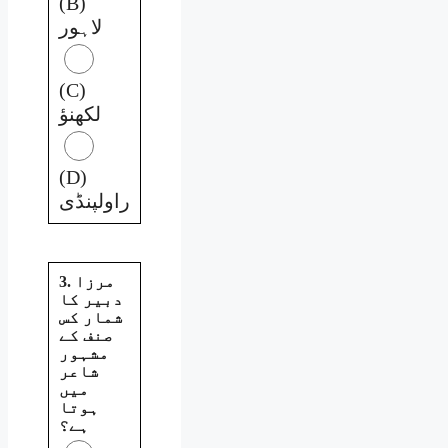
(B)
لاہور
(C)
لکھنؤ
(D)
راولپنڈی
3. مرزا
دبیر کا
شمار کس
صنف کے
مشہور
شاعر
میں
ہوتا
ہے؟